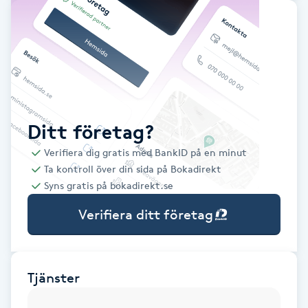
Babylights
Balayage
Bambumassage
Ditt företag?
Barber
Verifiera dig gratis med BankID på en minut
Ta kontroll över din sida på Bokadirekt
Barnklippning
Syns gratis på bokadirekt.se
Verifiera ditt företag
BIAB
Blowout
Tjänster
Bottenfärg