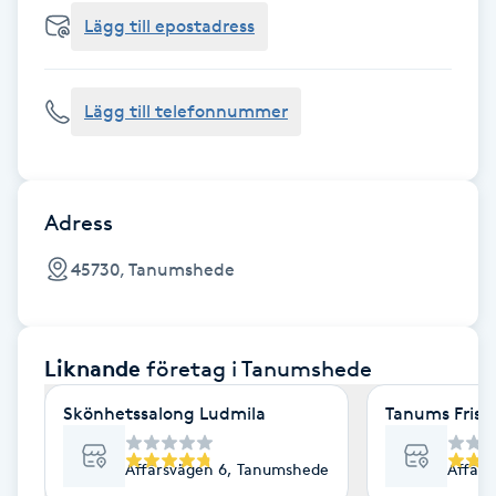
Cryoterapi
Lägg till epostadress
D
Damklippning
Lägg till telefonnummer
Dermapen
Diamantslipning
Adress
E
45730, Tanumshede
Enzympeeling
Liknande
företag
i Tanumshede
Extensions
Skönhetssalong Ludmila
Tanums Frisö
Extensions borttagning
Affärsvägen 6, Tanumshede
Affär
Eyeliner-tatuering