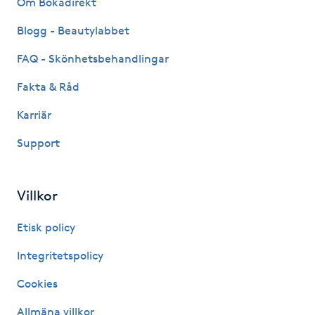
Om Bokadirekt
Fransk manikyr
Blogg - Beautylabbet
Fransrengöring
FAQ - Skönhetsbehandlingar
Fakta & Råd
Frekvensterapi
Karriär
Friskvård
Support
Friskvårdsmassage
Villkor
Frisör
Etisk policy
Funktionsanalys
Integritetspolicy
Cookies
Färgning
Allmäna villkor