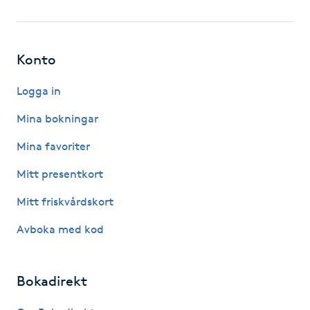
Fotsvamp
Fotvård
Konto
Fransar
Logga in
Mina bokningar
Fransborttagning
Mina favoriter
Fransfärgning
Mitt presentkort
Mitt friskvårdskort
Fransförlängning
Avboka med kod
Fransförlängning Megavolym
Bokadirekt
Fransförlängning Volym