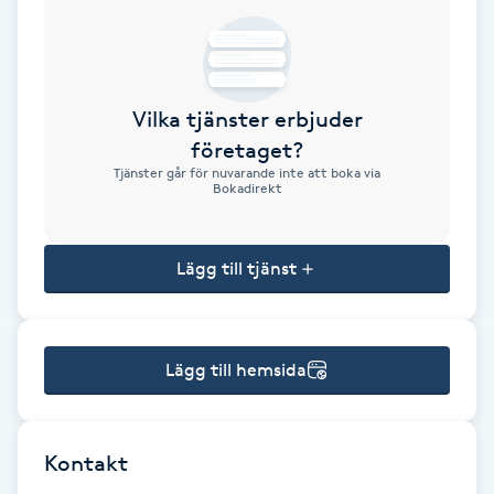
Brynformning
Brynfärgning
Vilka tjänster erbjuder
företaget?
Brynplockning
Tjänster går för nuvarande inte att boka via
Bokadirekt
Bröllopsuppsättning
C
Lägg till tjänst
Celluliter
Lägg till hemsida
Coachning
Color correction
Kontakt