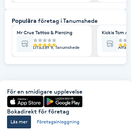
F
Populära
företag
i Tanumshede
Face framing
Mr Crue Tattoo & Piercing
Kickis Tcm A
Faceliftmassage
LITSLEBY 9, Tanumshede
Affärs
Fet hårbotten
Fettreducering
Fibromassage
För en smidigare upplevelse
Fillers
Bokadirekt för företag
Fotmassage
Läs mer
Företagsinloggning