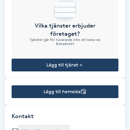
Brynformning
Vilka tjänster erbjuder
Brynfärgning
företaget?
Tjänster går för nuvarande inte att boka via
Brynplockning
Bokadirekt
Bröllopsuppsättning
Lägg till tjänst
C
Celluliter
Lägg till hemsida
Coachning
Color correction
Kontakt