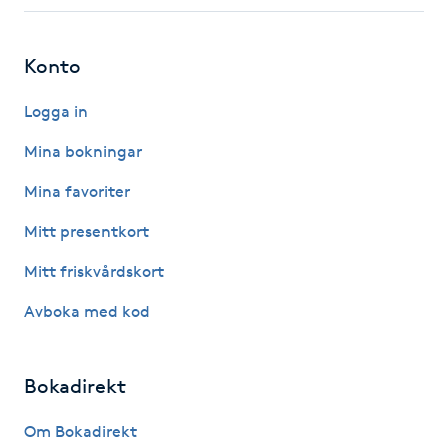
Fotsvamp
Konto
Fotvård
Logga in
Fransar
Mina bokningar
Fransborttagning
Mina favoriter
Mitt presentkort
Fransfärgning
Mitt friskvårdskort
Fransförlängning
Avboka med kod
Fransförlängning Megavolym
Bokadirekt
Fransförlängning Volym
Om Bokadirekt