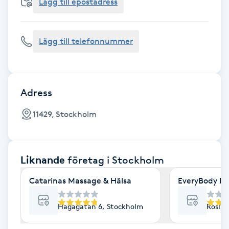
Cryoterapi
Lägg till epostadress
D
Lägg till telefonnummer
Damklippning
Dermapen
Adress
Diamantslipning
11429, Stockholm
E
Enzympeeling
Liknande
företag
i Stockholm
Extensions
Catarinas Massage & Hälsa
EveryBody La
Extensions borttagning
Hagagatan 6, Stockholm
Roslag
Eyeliner-tatuering