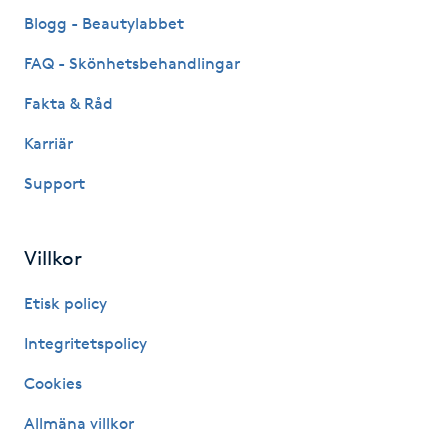
Fransk manikyr
Blogg - Beautylabbet
FAQ - Skönhetsbehandlingar
Fransrengöring
Fakta & Råd
Frekvensterapi
Karriär
Support
Friskvård
Friskvårdsmassage
Villkor
Frisör
Etisk policy
Integritetspolicy
Funktionsanalys
Cookies
Färgning
Allmäna villkor