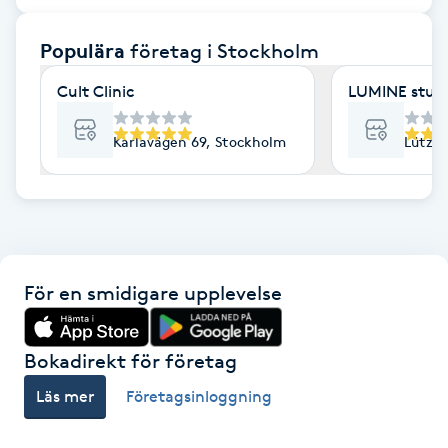
F
Populära
företag
i Stockholm
Face framing
Cult Clinic
LUMINE stud
Faceliftmassage
Karlavägen 69, Stockholm
Lützen
Fet hårbotten
Fettreducering
För en smidigare upplevelse
Fibromassage
Fillers
Bokadirekt för företag
Läs mer
Företagsinloggning
Fotmassage