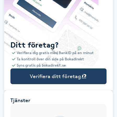
Babylights
Balayage
Bambumassage
Ditt företag?
Verifiera dig gratis med BankID på en minut
Barber
Ta kontroll över din sida på Bokadirekt
Syns gratis på bokadirekt.se
Barnklippning
Verifiera ditt företag
BIAB
Blowout
Tjänster
Bottenfärg