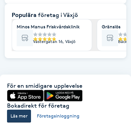
F
Populära
företag
i Växjö
Face framing
Minos Manus Friskvårdsklinik
Gränslös
Faceliftmassage
Västergatan 16, Växjö
Bäckga
Fet hårbotten
Fettreducering
För en smidigare upplevelse
Fibromassage
Fillers
Bokadirekt för företag
Läs mer
Företagsinloggning
Fotmassage