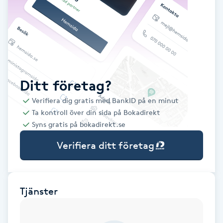
Babylights
Balayage
Bambumassage
Ditt företag?
Verifiera dig gratis med BankID på en minut
Barber
Ta kontroll över din sida på Bokadirekt
Syns gratis på bokadirekt.se
Barnklippning
Verifiera ditt företag
BIAB
Blowout
Tjänster
Bottenfärg