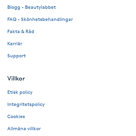
Fransk manikyr
Blogg - Beautylabbet
FAQ - Skönhetsbehandlingar
Fransrengöring
Fakta & Råd
Frekvensterapi
Karriär
Support
Friskvård
Friskvårdsmassage
Villkor
Frisör
Etisk policy
Integritetspolicy
Funktionsanalys
Cookies
Färgning
Allmäna villkor