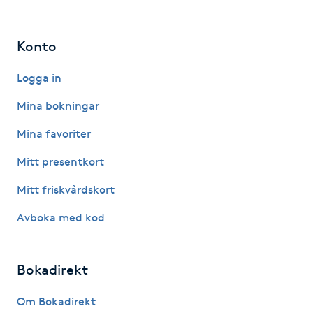
Fotsvamp
Konto
Fotvård
Logga in
Fransar
Mina bokningar
Fransborttagning
Mina favoriter
Mitt presentkort
Fransfärgning
Mitt friskvårdskort
Fransförlängning
Avboka med kod
Fransförlängning Megavolym
Bokadirekt
Fransförlängning Volym
Om Bokadirekt