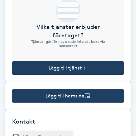
Brynformning
Vilka tjänster erbjuder
Brynfärgning
företaget?
Tjänster går för nuvarande inte att boka via
Brynplockning
Bokadirekt
Bröllopsuppsättning
Lägg till tjänst
C
Celluliter
Lägg till hemsida
Coachning
Color correction
Kontakt