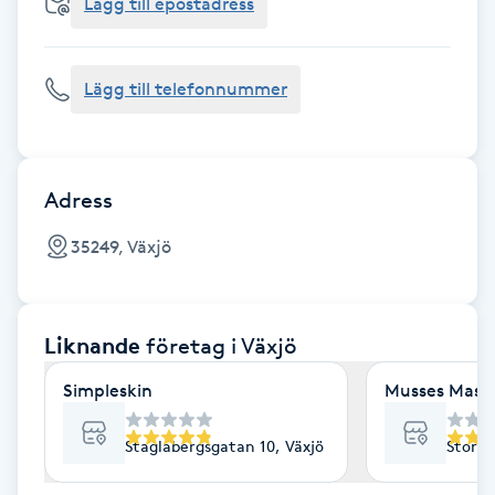
Cryoterapi
Lägg till epostadress
D
Lägg till telefonnummer
Damklippning
Dermapen
Adress
Diamantslipning
35249, Växjö
E
Enzympeeling
Liknande
företag
i Växjö
Extensions
Simpleskin
Musses Mass
Extensions borttagning
Staglabergsgatan 10, Växjö
Storga
Eyeliner-tatuering