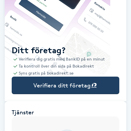
Babylights
Balayage
Bambumassage
Ditt företag?
Verifiera dig gratis med BankID på en minut
Barber
Ta kontroll över din sida på Bokadirekt
Syns gratis på bokadirekt.se
Barnklippning
Verifiera ditt företag
BIAB
Blowout
Tjänster
Bottenfärg