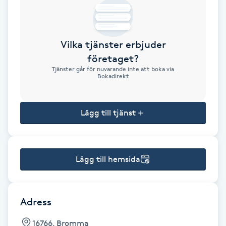
Brynformning
Vilka tjänster erbjuder
Brynfärgning
företaget?
Tjänster går för nuvarande inte att boka via
Brynplockning
Bokadirekt
Bröllopsuppsättning
Lägg till tjänst
C
Celluliter
Lägg till hemsida
Coachning
Color correction
Adress
16766, Bromma