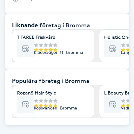
Cryoterapi
D
Liknande
företag
i Bromma
Damklippning
TITAREE Friskvård
Holistic One
Dermapen
Klädesvägen 11, Bromma
Långs
Diamantslipning
E
Populära
företag
i Bromma
Enzympeeling
RozanS Hair Style
L Beauty Bar
Extensions
Köpsvängen, Bromma
Vadma
Extensions borttagning
Eyeliner-tatuering