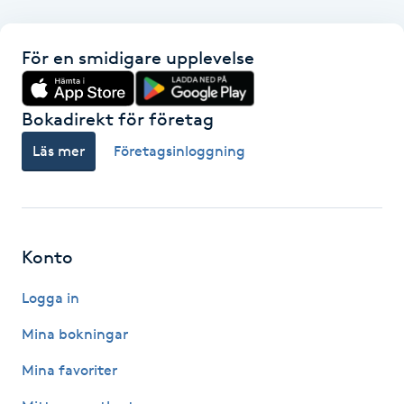
F
För en smidigare upplevelse
Face framing
Bokadirekt för företag
Faceliftmassage
Läs mer
Företagsinloggning
Fet hårbotten
Fettreducering
Konto
Fibromassage
Logga in
Fillers
Mina bokningar
Mina favoriter
Fotmassage