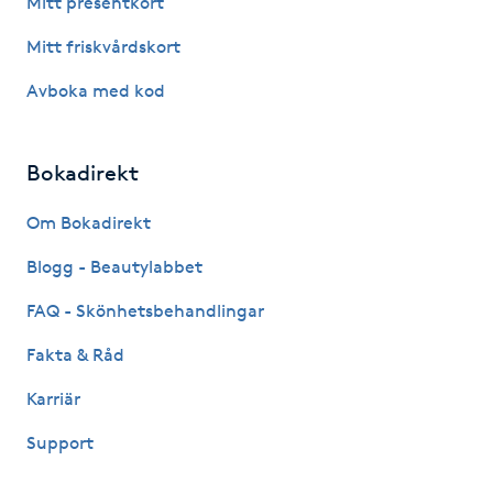
Mitt presentkort
Fotsvamp
Mitt friskvårdskort
Fotvård
Avboka med kod
Fransar
Bokadirekt
Fransborttagning
Om Bokadirekt
Blogg - Beautylabbet
Fransfärgning
FAQ - Skönhetsbehandlingar
Fransförlängning
Fakta & Råd
Fransförlängning Megavolym
Karriär
Support
Fransförlängning Volym