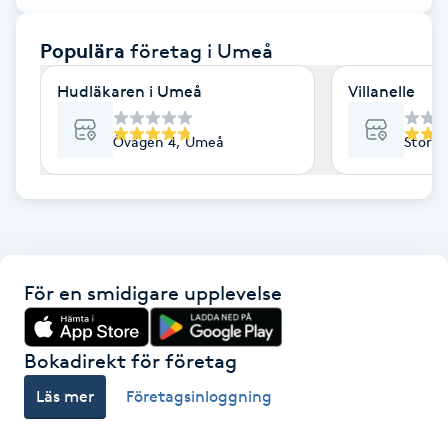
F
Populära
företag
i Umeå
Face framing
Hudläkaren i Umeå
Villanelle
Faceliftmassage
Övägen 4, Umeå
Storg
Fet hårbotten
Fettreducering
För en smidigare upplevelse
Fibromassage
Fillers
Bokadirekt för företag
Läs mer
Företagsinloggning
Fotmassage