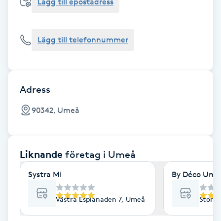
Cryoterapi
Lägg till epostadress
D
Lägg till telefonnummer
Damklippning
Dermapen
Adress
Diamantslipning
90342, Umeå
E
Enzympeeling
Liknande
företag
i Umeå
Extensions
Systra Mi
By Déco Ume
Extensions borttagning
Västra Esplanaden 7, Umeå
Storg
Eyeliner-tatuering