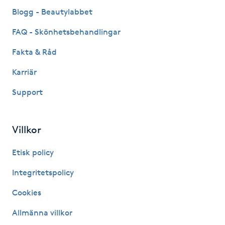
Fransk manikyr
Blogg - Beautylabbet
FAQ - Skönhetsbehandlingar
Fransrengöring
Fakta & Råd
Frekvensterapi
Karriär
Support
Friskvård
Friskvårdsmassage
Villkor
Frisör
Etisk policy
Integritetspolicy
Funktionsanalys
Cookies
Färgning
Allmänna villkor