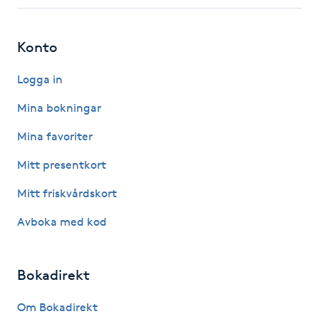
Fotsvamp
Konto
Fotvård
Logga in
Fransar
Mina bokningar
Fransborttagning
Mina favoriter
Mitt presentkort
Fransfärgning
Mitt friskvårdskort
Fransförlängning
Avboka med kod
Fransförlängning Megavolym
Bokadirekt
Fransförlängning Volym
Om Bokadirekt