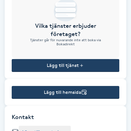
Brynformning
Vilka tjänster erbjuder
Brynfärgning
företaget?
Tjänster går för nuvarande inte att boka via
Brynplockning
Bokadirekt
Bröllopsuppsättning
Lägg till tjänst
C
Celluliter
Lägg till hemsida
Coachning
Color correction
Kontakt