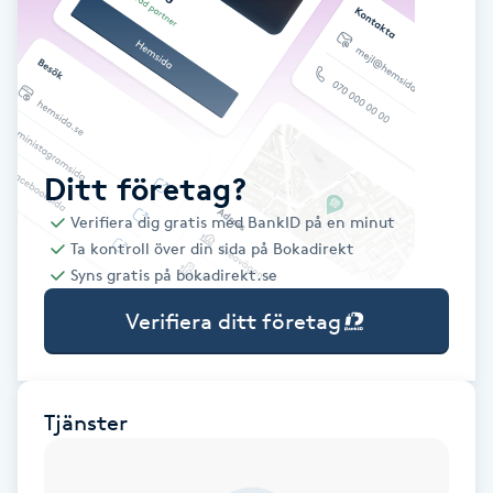
Babylights
Balayage
Bambumassage
Ditt företag?
Verifiera dig gratis med BankID på en minut
Barber
Ta kontroll över din sida på Bokadirekt
Syns gratis på bokadirekt.se
Barnklippning
Verifiera ditt företag
BIAB
Blowout
Tjänster
Bottenfärg