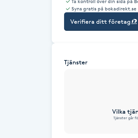
Ta kontroll över din sida på 
Syns gratis på bokadirekt.se
Babylights
Verifiera ditt företag
Balayage
Bambumassage
Tjänster
Barber
Barnklippning
BIAB
Vilka tjä
Blowout
Tjänster går f
Bottenfärg