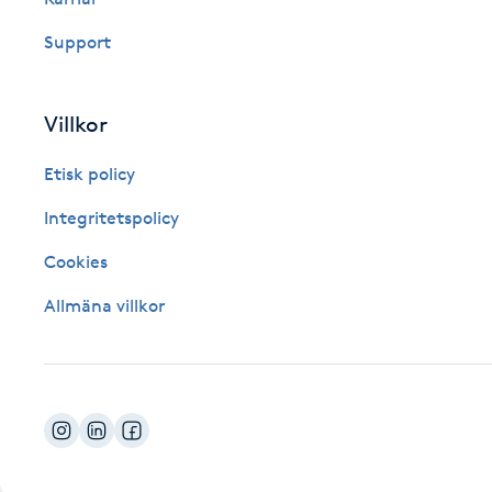
Fotsvamp
Support
Fotvård
Villkor
Fransar
Etisk policy
Fransborttagning
Integritetspolicy
Cookies
Fransfärgning
Allmäna villkor
Fransförlängning
Fransförlängning Megavolym
Fransförlängning Volym