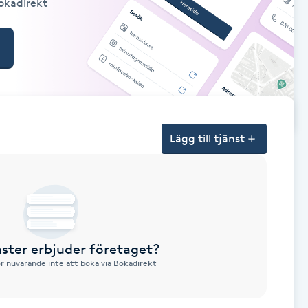
Bokadirekt
Lägg till tjänst
nster erbjuder företaget?
ör nuvarande inte att boka via Bokadirekt