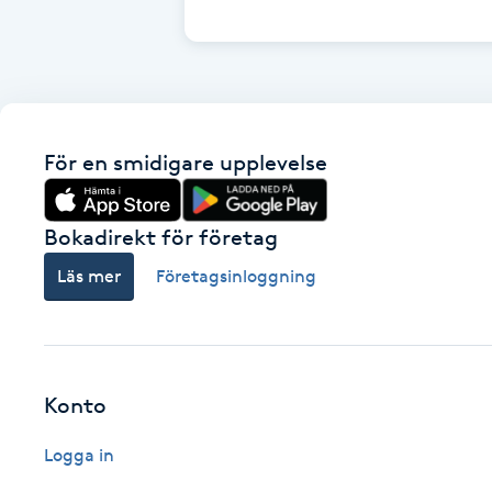
Cryoterapi
D
Damklippning
För en smidigare upplevelse
Dermapen
Diamantslipning
Bokadirekt för företag
E
Läs mer
Företagsinloggning
Enzympeeling
Extensions
Konto
Extensions borttagning
Logga in