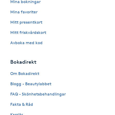
Eyeliner-tatuering
Mina bokningar
F
Mina favoriter
Face framing
Mitt presentkort
Mitt friskvårdskort
Faceliftmassage
Avboka med kod
Fet hårbotten
Bokadirekt
Fettreducering
Om Bokadirekt
Fibromassage
Blogg - Beautylabbet
Fillers
FAQ - Skönhetsbehandlingar
Fakta & Råd
Fotmassage
Karriär