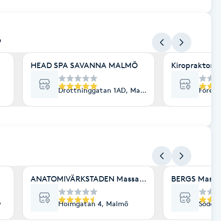
ö
HEAD SPA SAVANNA MALMÖ
Kiropraktor o
Drottninggatan 1AD, Malmö
Föreni
ö
ANATOMIVÄRKSTADEN Massage & Friskvård
BERGS Massa
v
Holmgatan 4, Malmö
Söderg