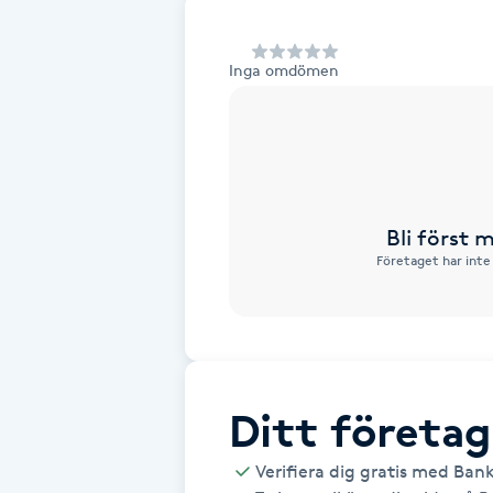
Alternativmedicin
Inga omdömen
Andningsmassage
Ansiktslyft utan kirurgi
Aromamassage
Bli först
Företaget har inte
Ashtanga Yoga
Ayurveda
Ayurvedisk Massage
Ditt företag
Ansiktsbehandling djuprengörande
Verifiera dig gratis med Ban
B