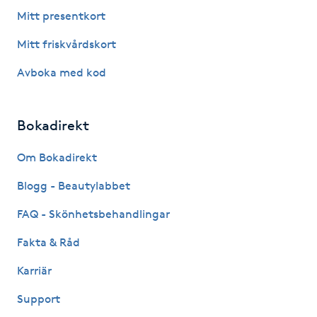
Fotsvamp
Mitt presentkort
Mitt friskvårdskort
Fotvård
Avboka med kod
Fransar
Bokadirekt
Fransborttagning
Om Bokadirekt
Fransfärgning
Blogg - Beautylabbet
Fransförlängning
FAQ - Skönhetsbehandlingar
Fakta & Råd
Fransförlängning Megavolym
Karriär
Fransförlängning Volym
Support