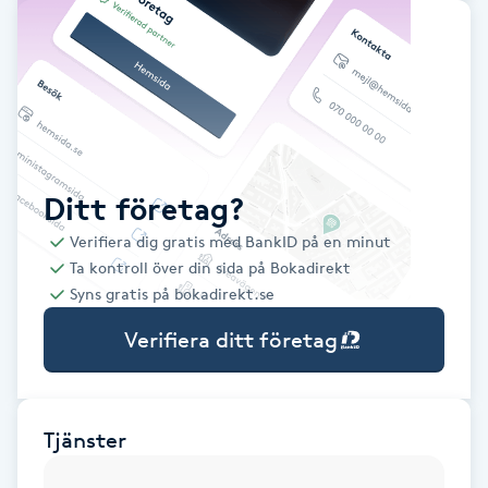
Babylights
Balayage
Bambumassage
Ditt företag?
Barber
Verifiera dig gratis med BankID på en minut
Ta kontroll över din sida på Bokadirekt
Barnklippning
Syns gratis på bokadirekt.se
Verifiera ditt företag
BIAB
Blowout
Tjänster
Bottenfärg