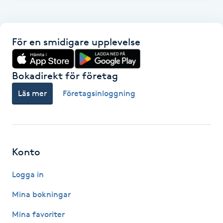
F
Face framing
För en smidigare upplevelse
Faceliftmassage
Bokadirekt för företag
Fet hårbotten
Läs mer
Företagsinloggning
Fettreducering
Fibromassage
Konto
Logga in
Fillers
Mina bokningar
Fotmassage
Mina favoriter