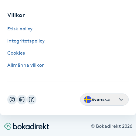
Fransk manikyr
Villkor
Fransrengöring
Etisk policy
Frekvensterapi
Integritetspolicy
Cookies
Friskvård
Allmänna villkor
Friskvårdsmassage
Frisör
Svenska
Funktionsanalys
Färgning
© Bokadirekt
2026