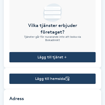
Brynformning
Brynfärgning
Vilka tjänster erbjuder
företaget?
Brynplockning
Tjänster går för nuvarande inte att boka via
Bokadirekt
Bröllopsuppsättning
C
Lägg till tjänst
Celluliter
Lägg till hemsida
Coachning
Color correction
Adress