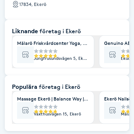
Cryoterapi
17834, Ekerö
D
Damklippning
Liknande
företag
i Ekerö
Dermapen
Mälarö Friskvårdcenter Yoga, massage & Spinal flow
Genuino AB
Diamantslipning
Jungfrusundsvägen 5, Ekerö
Ekudds
E
Enzympeeling
Populära
företag
i Ekerö
Massage Ekerö | Balance Way | Företagsmassage &
Ekerö Nails&
Extensions
Växthusvägen 15, Ekerö
Mälarö
Extensions borttagning
Eyeliner-tatuering