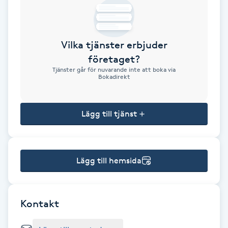
Brynformning
Vilka tjänster erbjuder
Brynfärgning
företaget?
Tjänster går för nuvarande inte att boka via
Brynplockning
Bokadirekt
Bröllopsuppsättning
Lägg till tjänst
C
Celluliter
Lägg till hemsida
Coachning
Color correction
Kontakt