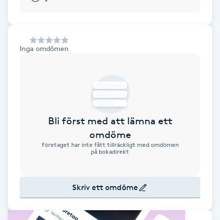
Alternativmedicin
POPULÄRA SÖKNINGAR
POPULÄRA SÖKNINGAR
POPULÄRA SÖKNINGAR
POPULÄRA SÖKNINGAR
POPULÄRA SÖKNINGAR
POPULÄRA SÖKNINGAR
POPULÄRA SÖKNINGAR
Gravidmassage
Personlig träning (PT)
Naglar
Lashlift
Frisör nära mig
Massage nära mig
Naglar nära mig
Lashlift nära mig
Piercing nära mig
Fotvård nära mig
Ansiktsbehandling nära mig
Frisör Västerås
Massage Västerås
Naglar Västerås
Browlift Stockholm
Microneedling Göteborg
Tatuering Göteborg
Yoga Göteborg
Yoga
Andningsmassage
Pedikyr
Browlift
Frisör Stockholm
Massage Stockholm
Naglar Stockholm
Lashlift Stockholm
Piercing Stockholm
Fotvård Stockholm
Ansiktsbehandling Stockholm
Frisör Örebro
Massage Örebro
Naglar Örebro
Browlift Göteborg
Microneedling Malmö
Tatuering Malmö
Hot yoga Stockholm
Inga omdömen
Hot yoga
Microblading
Ansiktslyft utan kirurgi
Frisör Göteborg
Massage Göteborg
Naglar Göteborg
Lashlift Göteborg
Piercing Göteborg
Fotvård Göteborg
Ansiktsbehandling Göteborg
Frisör Linköping
Massage Linköping
Naglar Helsingborg
Browlift Malmö
LPG Stockholm
Tandblekning Stockholm
Hot yoga Malmö
Akupunktur
Spa
Frisör Malmö
Massage Malmö
Naglar Malmö
Lashlift Malmö
Ansiktsbehandling Malmö
Piercing Malmö
Fotvård Malmö
Frisör Jönköping
Massage Helsingborg
Microblading Stockholm
LPG Göteborg
Spraytan Stockholm
Spa Stockholm
Aromamassage
Samtalsterapi
Piercing
Frisör Uppsala
Massage Uppsala
Naglar Uppsala
Browlift nära mig
Microneedling Stockholm
Tatuering Stockholm
Yoga Stockholm
Microblading Göteborg
LPG Malmö
Spraytan Örebro
Spa Göteborg
Spraytan
Ashtanga Yoga
Bli först med att lämna ett
omdöme
Ayurveda
Företaget har inte fått tillräckligt med omdömen
på bokadirekt
Ayurvedisk Massage
Skriv ett omdöme
Ansiktsbehandling djuprengörande
B