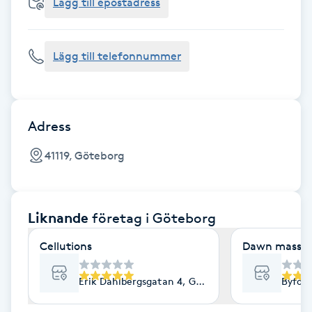
Cryoterapi
Lägg till epostadress
D
Lägg till telefonnummer
Damklippning
Dermapen
Adress
Diamantslipning
41119, Göteborg
E
Enzympeeling
Liknande
företag
i Göteborg
Extensions
Cellutions
Dawn massag
Extensions borttagning
Erik Dahlbergsgatan 4, Göteborg
Byfog
Eyeliner-tatuering