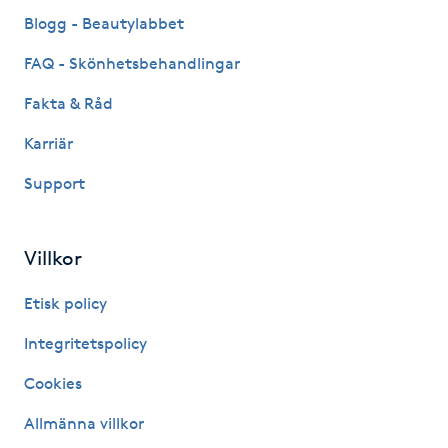
Fransk manikyr
Blogg - Beautylabbet
FAQ - Skönhetsbehandlingar
Fransrengöring
Fakta & Råd
Frekvensterapi
Karriär
Support
Friskvård
Friskvårdsmassage
Villkor
Frisör
Etisk policy
Integritetspolicy
Funktionsanalys
Cookies
Färgning
Allmänna villkor