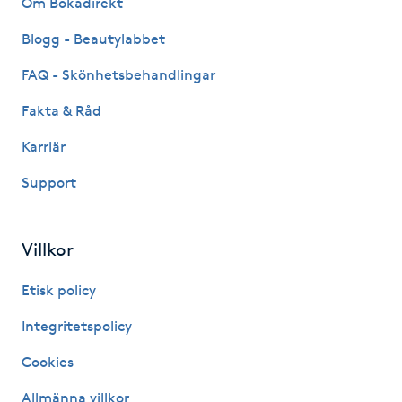
Om Bokadirekt
Fransk manikyr
Blogg - Beautylabbet
Fransrengöring
FAQ - Skönhetsbehandlingar
Fakta & Råd
Frekvensterapi
Karriär
Friskvård
Support
Friskvårdsmassage
Villkor
Frisör
Etisk policy
Funktionsanalys
Integritetspolicy
Cookies
Färgning
Allmänna villkor