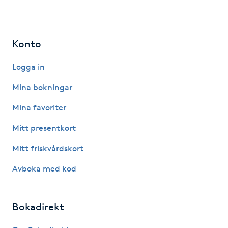
Fotsvamp
Fotvård
Konto
Fransar
Logga in
Mina bokningar
Fransborttagning
Mina favoriter
Fransfärgning
Mitt presentkort
Mitt friskvårdskort
Fransförlängning
Avboka med kod
Fransförlängning Megavolym
Bokadirekt
Fransförlängning Volym