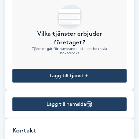
Brynformning
Brynfärgning
Vilka tjänster erbjuder
företaget?
Brynplockning
Tjänster går för nuvarande inte att boka via
Bokadirekt
Bröllopsuppsättning
C
Lägg till tjänst
Celluliter
Lägg till hemsida
Coachning
Color correction
Kontakt