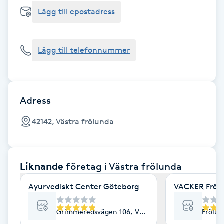
Cryoterapi
Lägg till epostadress
D
Damklippning
Lägg till telefonnummer
Dermapen
Diamantslipning
Adress
E
42142, Västra frölunda
Enzympeeling
Liknande
företag
i Västra frölunda
Extensions
Ayurvediskt Center Göteborg
VACKER Frölu
Extensions borttagning
Grimmeredsvägen 106, Västra Frölunda
Frölun
Eyeliner-tatuering