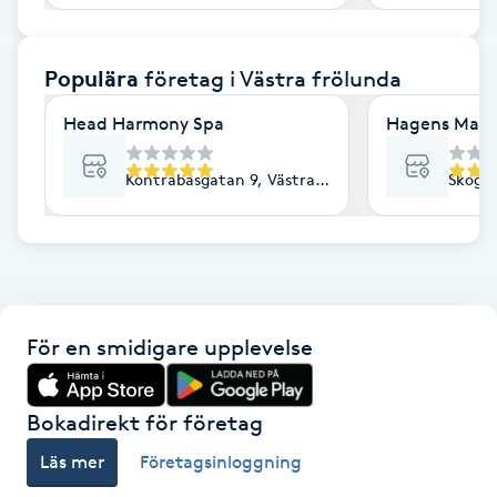
F
Populära
företag
i Västra frölunda
Face framing
Head Harmony Spa
Hagens Mass
Faceliftmassage
Kontrabasgatan 9, Västra Frölunda
Skogsr
Fet hårbotten
Fettreducering
Fibromassage
För en smidigare upplevelse
Fillers
Bokadirekt för företag
Fotmassage
Läs mer
Företagsinloggning