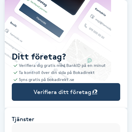
Babylights
Balayage
Bambumassage
Ditt företag?
Barber
Verifiera dig gratis med BankID på en minut
Ta kontroll över din sida på Bokadirekt
Barnklippning
Syns gratis på bokadirekt.se
Verifiera ditt företag
BIAB
Blowout
Tjänster
Bottenfärg