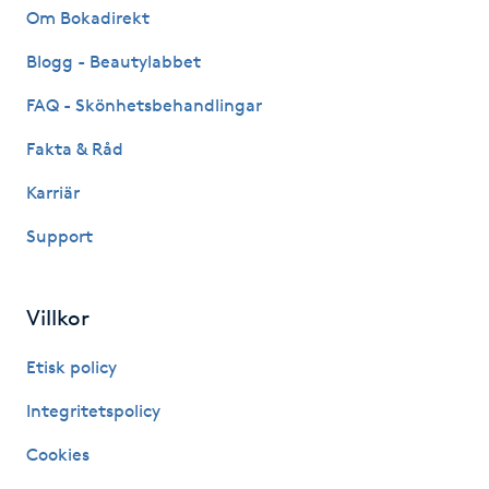
Om Bokadirekt
Fotsvamp
Blogg - Beautylabbet
Fotvård
FAQ - Skönhetsbehandlingar
Fransar
Fakta & Råd
Karriär
Fransborttagning
Support
Fransfärgning
Villkor
Fransförlängning
Etisk policy
Fransförlängning Megavolym
Integritetspolicy
Fransförlängning Volym
Cookies