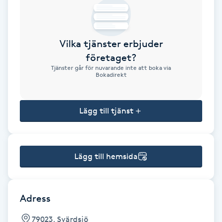
Brynformning
Vilka tjänster erbjuder
Brynfärgning
företaget?
Tjänster går för nuvarande inte att boka via
Brynplockning
Bokadirekt
Bröllopsuppsättning
Lägg till tjänst
C
Celluliter
Lägg till hemsida
Coachning
Color correction
Adress
79023, Svärdsjö