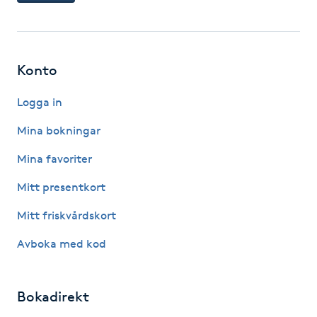
F
Face framing
Konto
Faceliftmassage
Logga in
Mina bokningar
Fet hårbotten
Mina favoriter
Fettreducering
Mitt presentkort
Fibromassage
Mitt friskvårdskort
Avboka med kod
Fillers
Fotmassage
Bokadirekt