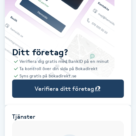
Babylights
Balayage
Bambumassage
Ditt företag?
Verifiera dig gratis med BankID på en minut
Barber
Ta kontroll över din sida på Bokadirekt
Syns gratis på bokadirekt.se
Barnklippning
Verifiera ditt företag
BIAB
Blowout
Tjänster
Bottenfärg