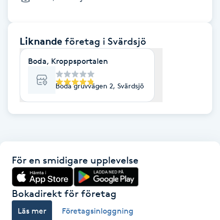
Cryoterapi
D
Liknande
företag
i Svärdsjö
Damklippning
Boda, Kroppsportalen
Dermapen
Boda gruvvägen 2, Svärdsjö
Diamantslipning
E
Enzympeeling
För en smidigare upplevelse
Extensions
Extensions borttagning
Bokadirekt för företag
Läs mer
Företagsinloggning
Eyeliner-tatuering