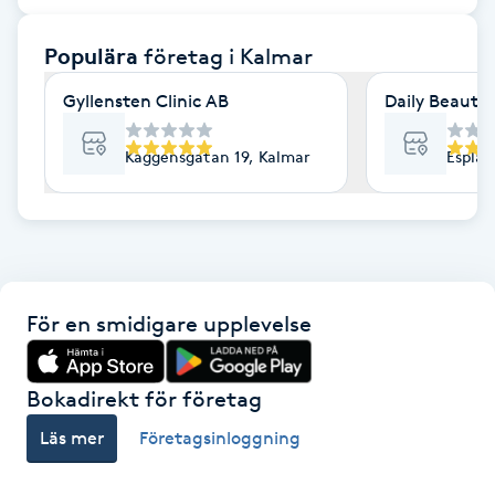
F
Populära
företag
i Kalmar
Face framing
Gyllensten Clinic AB
Daily Beauty
Faceliftmassage
Kaggensgatan 19, Kalmar
Esplan
Fet hårbotten
Fettreducering
För en smidigare upplevelse
Fibromassage
Fillers
Bokadirekt för företag
Läs mer
Företagsinloggning
Fotmassage