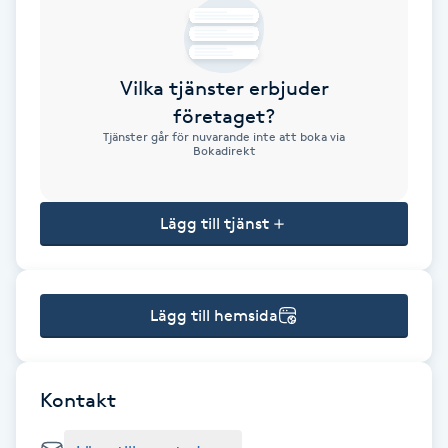
Brynformning
Vilka tjänster erbjuder
Brynfärgning
företaget?
Tjänster går för nuvarande inte att boka via
Brynplockning
Bokadirekt
Bröllopsuppsättning
Lägg till tjänst
C
Celluliter
Lägg till hemsida
Coachning
Color correction
Kontakt