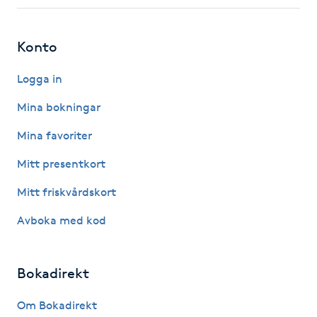
Fotsvamp
Konto
Fotvård
Logga in
Fransar
Mina bokningar
Fransborttagning
Mina favoriter
Mitt presentkort
Fransfärgning
Mitt friskvårdskort
Fransförlängning
Avboka med kod
Fransförlängning Megavolym
Bokadirekt
Fransförlängning Volym
Om Bokadirekt