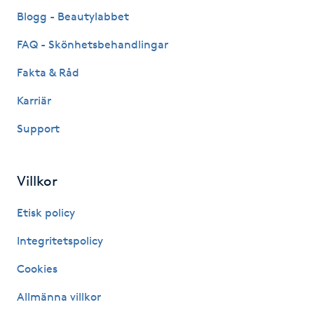
Fransk manikyr
Blogg - Beautylabbet
FAQ - Skönhetsbehandlingar
Fransrengöring
Fakta & Råd
Frekvensterapi
Karriär
Support
Friskvård
Friskvårdsmassage
Villkor
Frisör
Etisk policy
Integritetspolicy
Funktionsanalys
Cookies
Färgning
Allmänna villkor