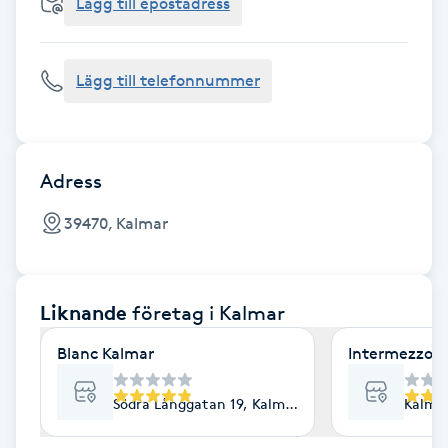
Cryoterapi
Lägg till epostadress
D
Lägg till telefonnummer
Damklippning
Dermapen
Adress
Diamantslipning
39470, Kalmar
E
Enzympeeling
Liknande
företag
i Kalmar
Extensions
Blanc Kalmar
Intermezzo L
Extensions borttagning
Södra Långgatan 19, Kalmar
Kalmar
Eyeliner-tatuering