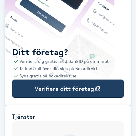
Babylights
Balayage
Bambumassage
Ditt företag?
Verifiera dig gratis med BankID på en minut
Barber
Ta kontroll över din sida på Bokadirekt
Syns gratis på bokadirekt.se
Barnklippning
Verifiera ditt företag
BIAB
Blowout
Tjänster
Bottenfärg