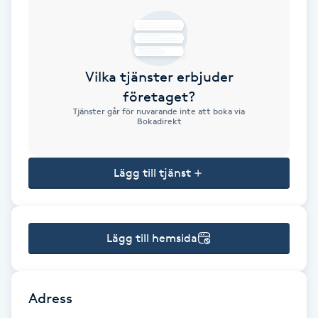
Brynformning
Brynfärgning
Vilka tjänster erbjuder
företaget?
Brynplockning
Tjänster går för nuvarande inte att boka via
Bokadirekt
Bröllopsuppsättning
C
Lägg till tjänst
Celluliter
Lägg till hemsida
Coachning
Color correction
Adress