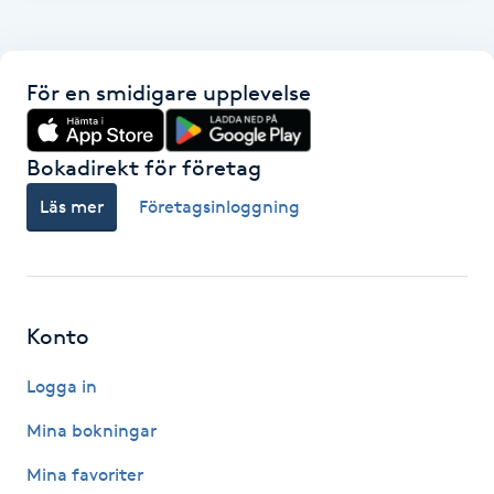
F
Face framing
För en smidigare upplevelse
Faceliftmassage
Bokadirekt för företag
Fet hårbotten
Läs mer
Företagsinloggning
Fettreducering
Fibromassage
Konto
Logga in
Fillers
Mina bokningar
Fotmassage
Mina favoriter