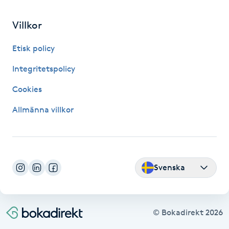
Fransk manikyr
Villkor
Fransrengöring
Etisk policy
Frekvensterapi
Integritetspolicy
Cookies
Friskvård
Allmänna villkor
Friskvårdsmassage
Frisör
Svenska
Funktionsanalys
Färgning
© Bokadirekt
2026