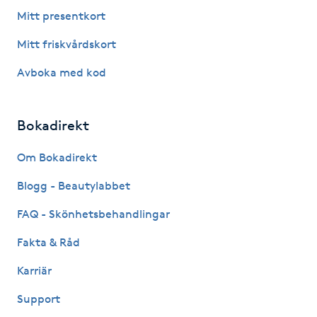
Fotsvamp
Mitt presentkort
Mitt friskvårdskort
Fotvård
Avboka med kod
Fransar
Bokadirekt
Fransborttagning
Om Bokadirekt
Fransfärgning
Blogg - Beautylabbet
Fransförlängning
FAQ - Skönhetsbehandlingar
Fakta & Råd
Fransförlängning Megavolym
Karriär
Fransförlängning Volym
Support