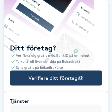
Babylights
Balayage
Bambumassage
Ditt företag?
Barber
Verifiera dig gratis med BankID på en minut
Ta kontroll över din sida på Bokadirekt
Barnklippning
Syns gratis på bokadirekt.se
Verifiera ditt företag
BIAB
Blowout
Tjänster
Bottenfärg