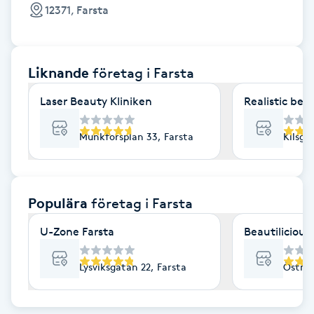
Cryoterapi
12371, Farsta
D
Damklippning
Liknande
företag
i Farsta
Dermapen
Laser Beauty Kliniken
Realistic bea
Diamantslipning
Munkforsplan 33, Farsta
Kilsga
E
Enzympeeling
Populära
företag
i Farsta
U-Zone Farsta
Beautilicious
Extensions
Lysviksgatan 22, Farsta
Östmar
Extensions borttagning
Eyeliner-tatuering