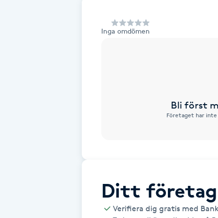
Alternativmedicin
Inga omdömen
Andningsmassage
Ansiktslyft utan kirurgi
Aromamassage
Bli först
Företaget har inte
Ashtanga Yoga
Ayurveda
Ayurvedisk Massage
Ditt företag
Ansiktsbehandling djuprengörande
Verifiera dig gratis med Ban
B