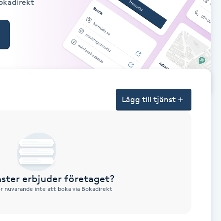
Bokadirekt
Lägg till tjänst
nster erbjuder företaget?
ör nuvarande inte att boka via Bokadirekt