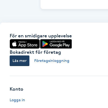
Cryoterapi
D
Damklippning
För en smidigare upplevelse
Dermapen
Diamantslipning
Bokadirekt för företag
E
Läs mer
Företagsinloggning
Enzympeeling
Extensions
Konto
Extensions borttagning
Logga in