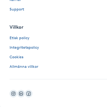
Fotsvamp
Support
Fotvård
Villkor
Fransar
Etisk policy
Fransborttagning
Integritetspolicy
Cookies
Fransfärgning
Allmänna villkor
Fransförlängning
Fransförlängning Megavolym
Fransförlängning Volym