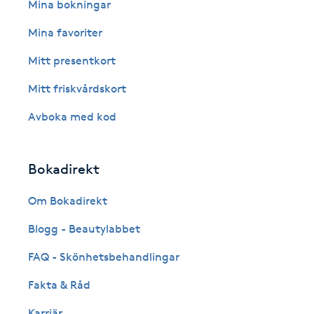
Eyeliner-tatuering
Mina bokningar
F
Mina favoriter
Face framing
Mitt presentkort
Mitt friskvårdskort
Faceliftmassage
Avboka med kod
Fet hårbotten
Bokadirekt
Fettreducering
Om Bokadirekt
Fibromassage
Blogg - Beautylabbet
Fillers
FAQ - Skönhetsbehandlingar
Fakta & Råd
Fotmassage
Karriär