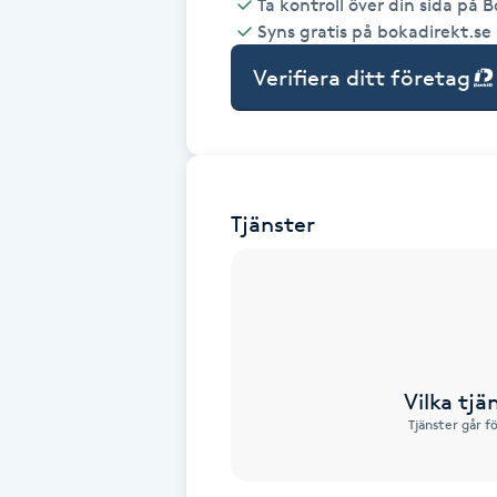
Ta kontroll över din sida på 
Syns gratis på bokadirekt.se
Babylights
Verifiera ditt företag
Balayage
Bambumassage
Tjänster
Barber
Barnklippning
BIAB
Vilka tjä
Blowout
Tjänster går f
Bottenfärg