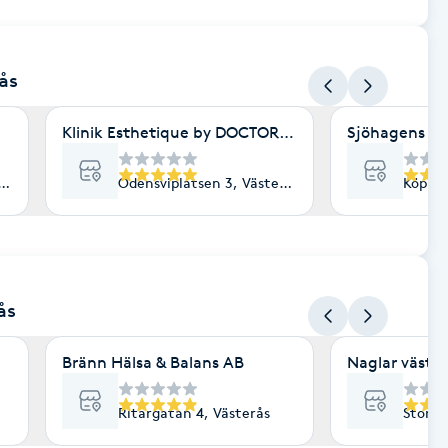
rås
Klinik Esthetique by DOCTOROLS
Sjöhagens Hä
erås
Odensviplatsen 3, Västerås
Köping
ås
Bränn Hälsa & Balans AB
Naglar väster
Ritargatan 4, Västerås
Stora 