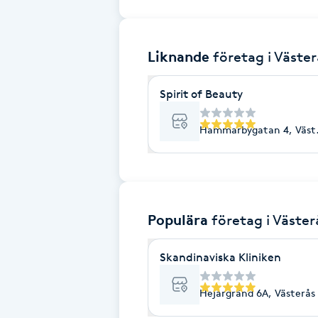
Brynformning
Liknande
företag
i Väste
Brynfärgning
Spirit of Beauty
Brynplockning
Hammarbygatan 4, Väst
Bröllopsuppsättning
C
Celluliter
Populära
företag
i Väster
Coachning
Skandinaviska Kliniken
Color correction
Hejargränd 6A, Västerås