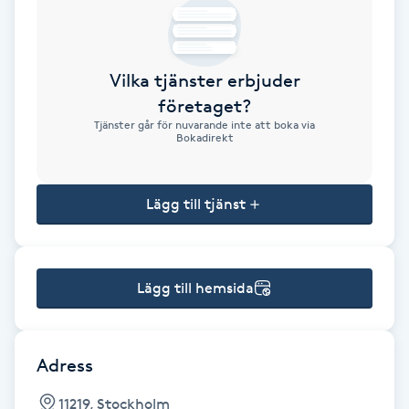
Brynformning
Vilka tjänster erbjuder
Brynfärgning
företaget?
Tjänster går för nuvarande inte att boka via
Brynplockning
Bokadirekt
Bröllopsuppsättning
Lägg till tjänst
C
Celluliter
Lägg till hemsida
Coachning
Color correction
Adress
11219, Stockholm