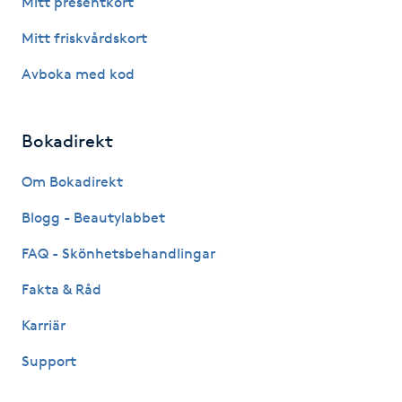
Mitt presentkort
Fotsvamp
Mitt friskvårdskort
Fotvård
Avboka med kod
Fransar
Bokadirekt
Fransborttagning
Om Bokadirekt
Blogg - Beautylabbet
Fransfärgning
FAQ - Skönhetsbehandlingar
Fransförlängning
Fakta & Råd
Fransförlängning Megavolym
Karriär
Support
Fransförlängning Volym