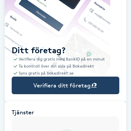
Babylights
Balayage
Bambumassage
Ditt företag?
Verifiera dig gratis med BankID på en minut
Barber
Ta kontroll över din sida på Bokadirekt
Syns gratis på bokadirekt.se
Barnklippning
Verifiera ditt företag
BIAB
Blowout
Tjänster
Bottenfärg