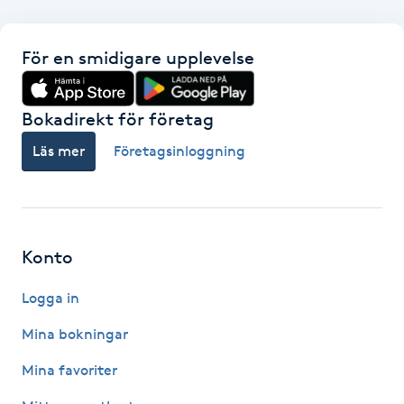
F
För en smidigare upplevelse
Face framing
Bokadirekt för företag
Faceliftmassage
Läs mer
Företagsinloggning
Fet hårbotten
Fettreducering
Konto
Fibromassage
Logga in
Fillers
Mina bokningar
Mina favoriter
Fotmassage