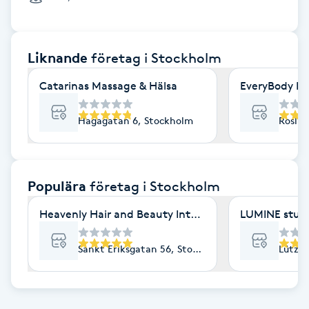
Cryoterapi
D
Liknande
företag
i Stockholm
Damklippning
Catarinas Massage & Hälsa
EveryBody La
Dermapen
Hagagatan 6, Stockholm
Roslag
Diamantslipning
E
Populära
företag
i Stockholm
Enzympeeling
Heavenly Hair and Beauty International- Ekologisk 
LUMINE stud
Extensions
Sankt Eriksgatan 56, Stockholm
Lützen
Extensions borttagning
Eyeliner-tatuering