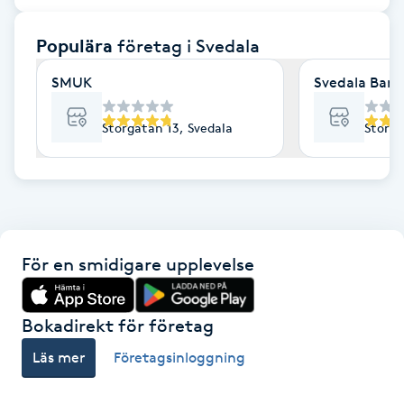
F
Populära
företag
i Svedala
Face framing
SMUK
Svedala Barb
Faceliftmassage
Storgatan 13, Svedala
Storga
Fet hårbotten
Fettreducering
För en smidigare upplevelse
Fibromassage
Fillers
Bokadirekt för företag
Läs mer
Företagsinloggning
Fotmassage