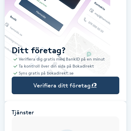
Babylights
Balayage
Bambumassage
Ditt företag?
Verifiera dig gratis med BankID på en minut
Barber
Ta kontroll över din sida på Bokadirekt
Syns gratis på bokadirekt.se
Barnklippning
Verifiera ditt företag
BIAB
Blowout
Tjänster
Bottenfärg