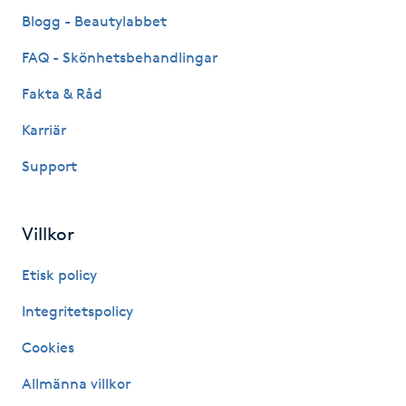
Fransk manikyr
Blogg - Beautylabbet
FAQ - Skönhetsbehandlingar
Fransrengöring
Fakta & Råd
Frekvensterapi
Karriär
Support
Friskvård
Friskvårdsmassage
Villkor
Frisör
Etisk policy
Integritetspolicy
Funktionsanalys
Cookies
Färgning
Allmänna villkor