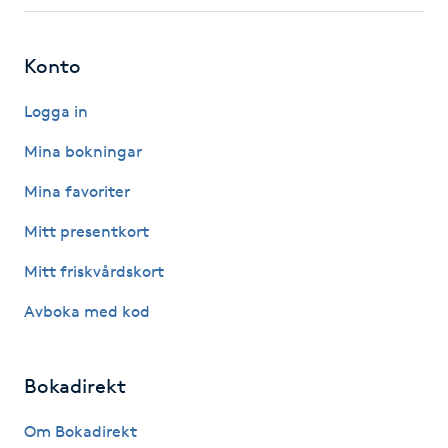
Fotsvamp
Konto
Fotvård
Logga in
Fransar
Mina bokningar
Fransborttagning
Mina favoriter
Mitt presentkort
Fransfärgning
Mitt friskvårdskort
Fransförlängning
Avboka med kod
Fransförlängning Megavolym
Bokadirekt
Fransförlängning Volym
Om Bokadirekt