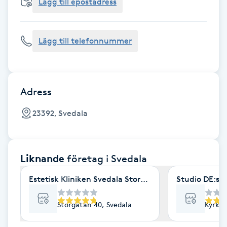
Cryoterapi
Lägg till epostadress
D
Lägg till telefonnummer
Damklippning
Dermapen
Adress
Diamantslipning
23392, Svedala
E
Enzympeeling
Liknande
företag
i Svedala
Extensions
Estetisk Kliniken Svedala Storgatan 40
Studio DE:si
Extensions borttagning
Storgatan 40, Svedala
Kyrkog
Eyeliner-tatuering