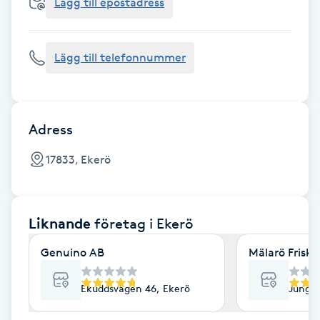
Cryoterapi
Lägg till epostadress
D
Lägg till telefonnummer
Damklippning
Dermapen
Adress
Diamantslipning
17833, Ekerö
E
Enzympeeling
Liknande
företag
i Ekerö
Extensions
Genuino AB
Mälarö Frisk
Extensions borttagning
Ekuddsvägen 46, Ekerö
Jungfr
Eyeliner-tatuering