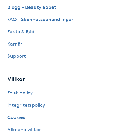
Fransk manikyr
Blogg - Beautylabbet
FAQ - Skönhetsbehandlingar
Fransrengöring
Fakta & Råd
Frekvensterapi
Karriär
Support
Friskvård
Friskvårdsmassage
Villkor
Frisör
Etisk policy
Integritetspolicy
Funktionsanalys
Cookies
Färgning
Allmäna villkor