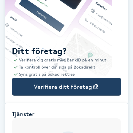
Babylights
Balayage
Bambumassage
Ditt företag?
Verifiera dig gratis med BankID på en minut
Barber
Ta kontroll över din sida på Bokadirekt
Syns gratis på bokadirekt.se
Barnklippning
Verifiera ditt företag
BIAB
Blowout
Tjänster
Bottenfärg