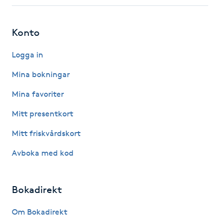
Fotsvamp
Konto
Fotvård
Logga in
Fransar
Mina bokningar
Fransborttagning
Mina favoriter
Mitt presentkort
Fransfärgning
Mitt friskvårdskort
Fransförlängning
Avboka med kod
Fransförlängning Megavolym
Bokadirekt
Fransförlängning Volym
Om Bokadirekt