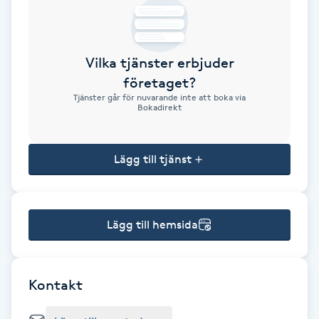
Brynformning
Vilka tjänster erbjuder
Brynfärgning
företaget?
Tjänster går för nuvarande inte att boka via
Brynplockning
Bokadirekt
Bröllopsuppsättning
Lägg till tjänst
C
Celluliter
Lägg till hemsida
Coachning
Color correction
Kontakt