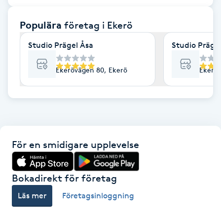
F
Populära
företag
i Ekerö
Face framing
Studio Prägel Åsa
Studio Präge
Faceliftmassage
Ekerövägen 80, Ekerö
Ekeröv
Fet hårbotten
Fettreducering
För en smidigare upplevelse
Fibromassage
Fillers
Bokadirekt för företag
Läs mer
Företagsinloggning
Fotmassage