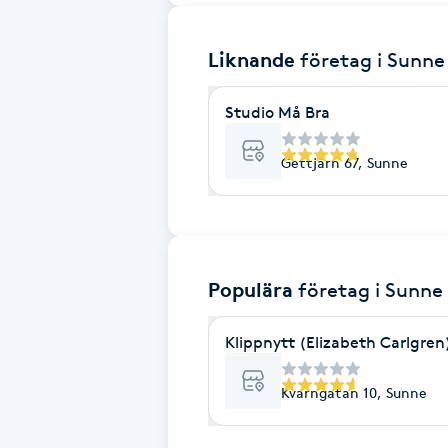
Brynformning
Liknande
företag
i Sunne
Brynfärgning
Studio Må Bra
Brynplockning
Gettjärn 67, Sunne
Bröllopsuppsättning
C
Populära
företag
i Sunne
Celluliter
Klippnytt (Elizabeth Carlgren
Coachning
Kvarngatan 10, Sunne
Color correction