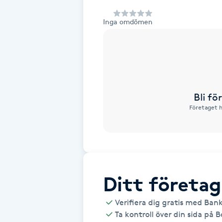
Alternativmedicin
Inga omdömen
Andningsmassage
Ansiktslyft utan kirurgi
Aromamassage
Bli f
Företaget h
Ashtanga Yoga
Ayurveda
Ayurvedisk Massage
Ditt företag
Verifiera dig gratis med Ban
Ansiktsbehandling djuprengörande
Ta kontroll över din sida på 
B