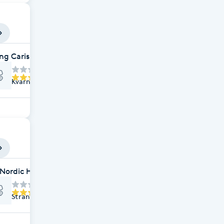
ong Carisma
Kvarngatan 23, Sunne
 Nordic Health
Strandvägen 25, Sunne