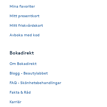
Eyeliner-tatuering
Mina favoriter
F
Mitt presentkort
Face framing
Mitt friskvårdskort
Faceliftmassage
Avboka med kod
Fet hårbotten
Bokadirekt
Fettreducering
Om Bokadirekt
Blogg - Beautylabbet
Fibromassage
FAQ - Skönhetsbehandlingar
Fillers
Fakta & Råd
Fotmassage
Karriär