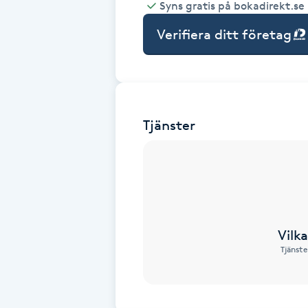
Syns gratis på bokadirekt.se
Babylights
Verifiera ditt företag
Balayage
Bambumassage
Tjänster
Barber
Barnklippning
BIAB
Vilk
Tjänste
Blowout
Bottenfärg