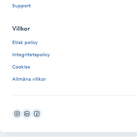
Support
Fotsvamp
Fotvård
Villkor
Etisk policy
Fransar
Integritetspolicy
Fransborttagning
Cookies
Fransfärgning
Allmäna villkor
Fransförlängning
Fransförlängning Megavolym
Fransförlängning Volym