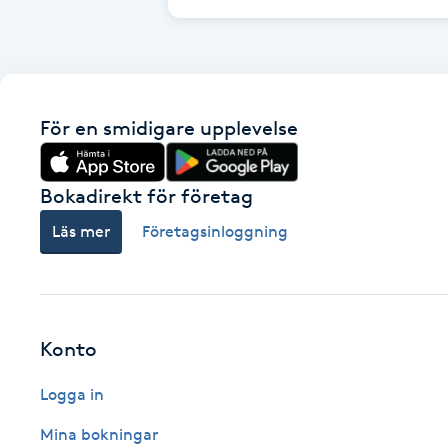
Cryoterapi
D
Damklippning
För en smidigare upplevelse
Dermapen
Bokadirekt för företag
Diamantslipning
Läs mer
Företagsinloggning
E
Enzympeeling
Extensions
Konto
Logga in
Extensions borttagning
Mina bokningar