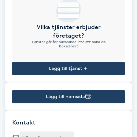
Brynformning
Vilka tjänster erbjuder
Brynfärgning
företaget?
Tjänster går för nuvarande inte att boka via
Brynplockning
Bokadirekt
Bröllopsuppsättning
Lägg till tjänst
C
Celluliter
Lägg till hemsida
Coachning
Color correction
Kontakt