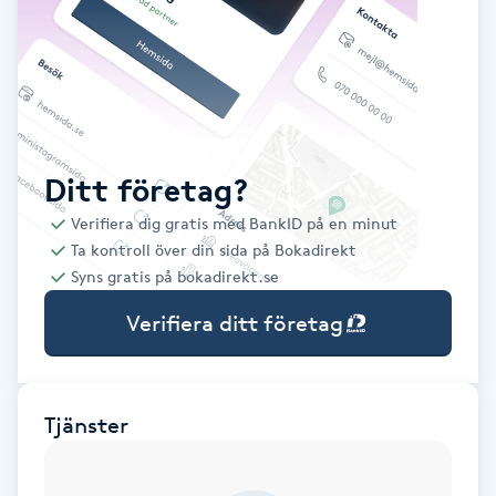
Babylights
Balayage
Bambumassage
Ditt företag?
Verifiera dig gratis med BankID på en minut
Barber
Ta kontroll över din sida på Bokadirekt
Syns gratis på bokadirekt.se
Barnklippning
Verifiera ditt företag
BIAB
Blowout
Tjänster
Bottenfärg