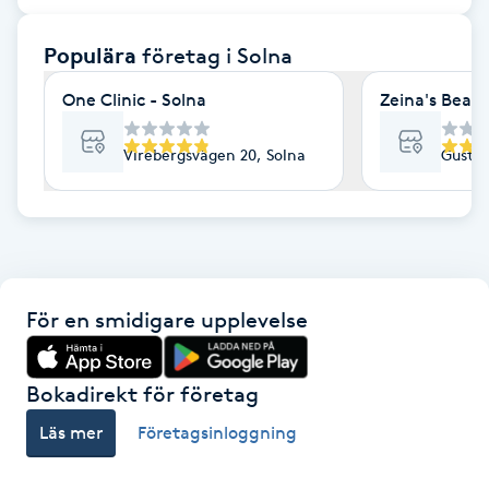
F
Populära
företag
i Solna
Face framing
One Clinic - Solna
Zeina's Beaut
Faceliftmassage
Virebergsvägen 20, Solna
Gustav
Fet hårbotten
Fettreducering
För en smidigare upplevelse
Fibromassage
Fillers
Bokadirekt för företag
Läs mer
Företagsinloggning
Fotmassage