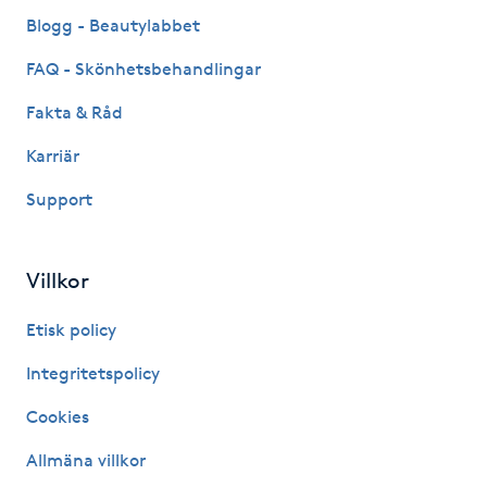
Fransk manikyr
Blogg - Beautylabbet
FAQ - Skönhetsbehandlingar
Fransrengöring
Fakta & Råd
Frekvensterapi
Karriär
Support
Friskvård
Friskvårdsmassage
Villkor
Frisör
Etisk policy
Integritetspolicy
Funktionsanalys
Cookies
Färgning
Allmäna villkor