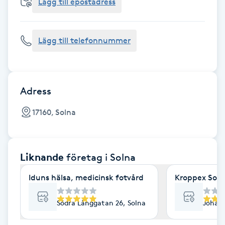
Cryoterapi
Lägg till epostadress
D
Lägg till telefonnummer
Damklippning
Dermapen
Adress
Diamantslipning
17160, Solna
E
Enzympeeling
Liknande
företag
i Solna
Extensions
Iduns hälsa, medicinsk fotvård
Kroppex Soln
Extensions borttagning
Södra Långgatan 26, Solna
Johan 
Eyeliner-tatuering