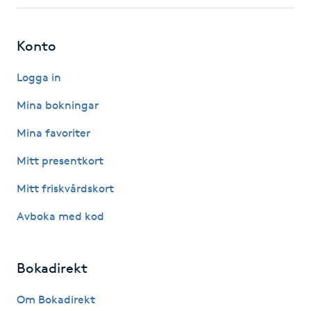
Fotsvamp
Konto
Fotvård
Logga in
Fransar
Mina bokningar
Fransborttagning
Mina favoriter
Mitt presentkort
Fransfärgning
Mitt friskvårdskort
Fransförlängning
Avboka med kod
Fransförlängning Megavolym
Bokadirekt
Fransförlängning Volym
Om Bokadirekt