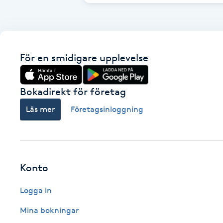
Brynformning
Brynfärgning
För en smidigare upplevelse
Brynplockning
Bokadirekt för företag
Bröllopsuppsättning
Läs mer
Företagsinloggning
C
Celluliter
Konto
Coachning
Logga in
Color correction
Mina bokningar