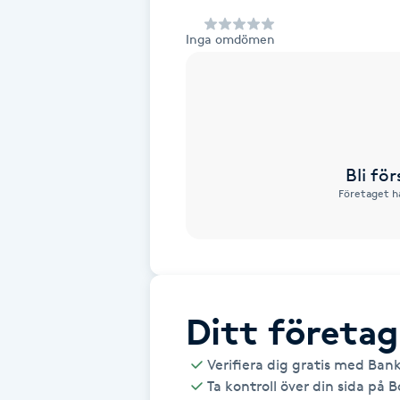
Alternativmedicin
Inga omdömen
Andningsmassage
Ansiktslyft utan kirurgi
Aromamassage
Bli fö
Företaget h
Ashtanga Yoga
Ayurveda
Ayurvedisk Massage
Ditt företag
Verifiera dig gratis med Ban
Ansiktsbehandling djuprengörande
Ta kontroll över din sida på 
B