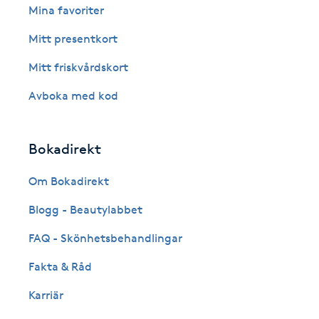
Cryoterapi
Mina favoriter
D
Mitt presentkort
Damklippning
Mitt friskvårdskort
Avboka med kod
Dermapen
Diamantslipning
Bokadirekt
E
Om Bokadirekt
Enzympeeling
Blogg - Beautylabbet
FAQ - Skönhetsbehandlingar
Extensions
Fakta & Råd
Extensions borttagning
Karriär