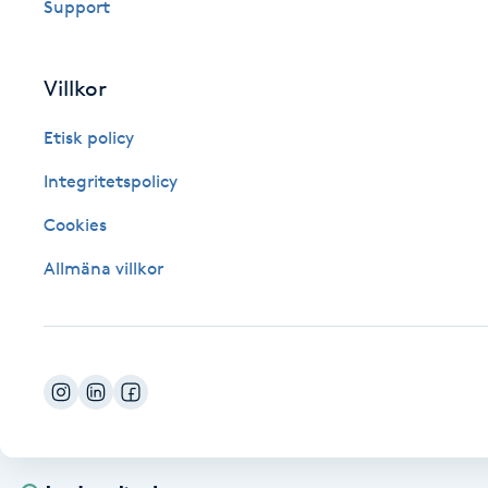
Eyeliner-tatuering
Support
F
Villkor
Face framing
Etisk policy
Faceliftmassage
Integritetspolicy
Fet hårbotten
Cookies
Allmäna villkor
Fettreducering
Fibromassage
Fillers
Fotmassage