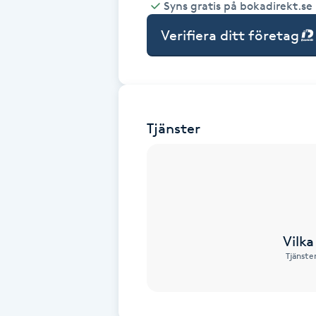
Syns gratis på bokadirekt.se
Babylights
Verifiera ditt företag
Balayage
Bambumassage
Tjänster
Barber
Barnklippning
BIAB
Vilka
Tjänste
Blowout
Bottenfärg