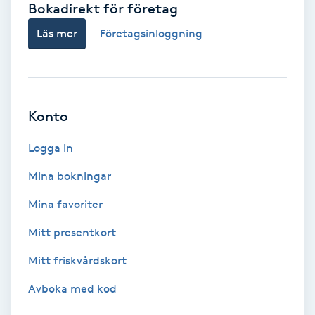
Bokadirekt för företag
Babylights
Läs mer
Företagsinloggning
Balayage
Bambumassage
Konto
Barber
Logga in
Mina bokningar
Barnklippning
Mina favoriter
BIAB
Mitt presentkort
Mitt friskvårdskort
Blowout
Avboka med kod
Bottenfärg