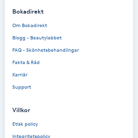
Bokadirekt
Brynformning
Om Bokadirekt
Brynfärgning
Blogg - Beautylabbet
Brynplockning
FAQ - Skönhetsbehandlingar
Fakta & Råd
Bröllopsuppsättning
C
Karriär
Support
Celluliter
Coachning
Villkor
Color correction
Etisk policy
Integritetspolicy