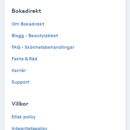
Bokadirekt
Brynformning
Om Bokadirekt
Brynfärgning
Blogg - Beautylabbet
Brynplockning
FAQ - Skönhetsbehandlingar
Fakta & Råd
Bröllopsuppsättning
C
Karriär
Support
Celluliter
Coachning
Villkor
Color correction
Etisk policy
Integritetspolicy