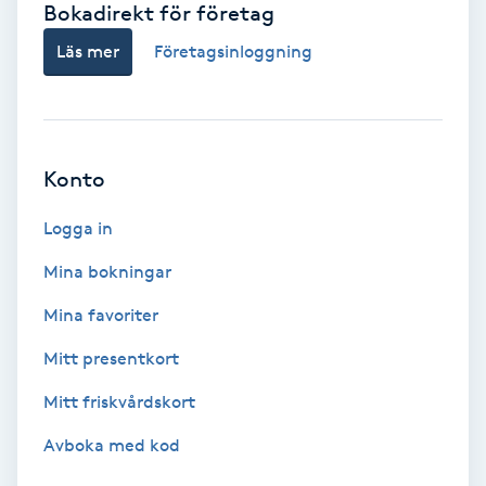
Bokadirekt för företag
Babylights
Läs mer
Företagsinloggning
Balayage
Bambumassage
Konto
Barber
Logga in
Mina bokningar
Barnklippning
Mina favoriter
BIAB
Mitt presentkort
Mitt friskvårdskort
Blowout
Avboka med kod
Bottenfärg