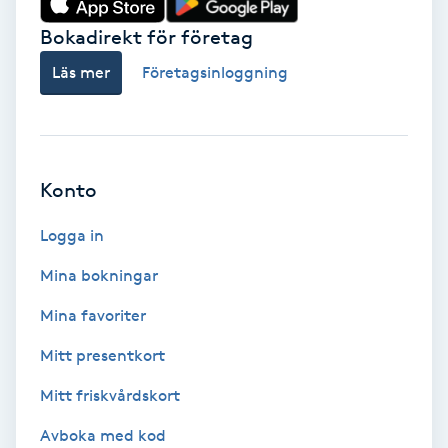
Bokadirekt för företag
Babylights
Läs mer
Företagsinloggning
Balayage
Bambumassage
Konto
Barber
Logga in
Barnklippning
Mina bokningar
BIAB
Mina favoriter
Mitt presentkort
Blowout
Mitt friskvårdskort
Bottenfärg
Avboka med kod