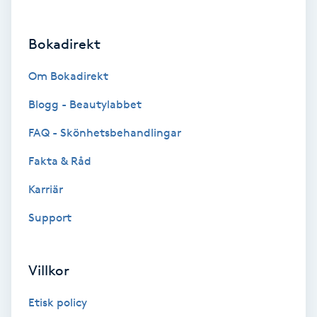
Brynformning
Bokadirekt
Brynfärgning
Om Bokadirekt
Brynplockning
Blogg - Beautylabbet
FAQ - Skönhetsbehandlingar
Bröllopsuppsättning
Fakta & Råd
C
Karriär
Celluliter
Support
Coachning
Villkor
Color correction
Etisk policy