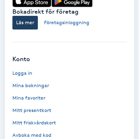
Bokadirekt för företag
Babylights
Läs mer
Företagsinloggning
Balayage
Bambumassage
Konto
Barber
Logga in
Barnklippning
Mina bokningar
BIAB
Mina favoriter
Mitt presentkort
Blowout
Mitt friskvårdskort
Bottenfärg
Avboka med kod