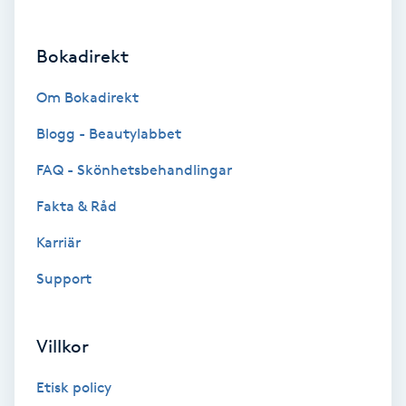
Brynformning
Bokadirekt
Brynfärgning
Om Bokadirekt
Brynplockning
Blogg - Beautylabbet
FAQ - Skönhetsbehandlingar
Bröllopsuppsättning
Fakta & Råd
C
Karriär
Celluliter
Support
Coachning
Villkor
Color correction
Etisk policy