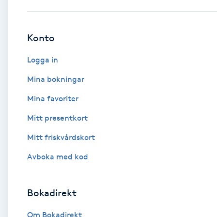
Babylights
Konto
Balayage
Logga in
Bambumassage
Mina bokningar
Mina favoriter
Barber
Mitt presentkort
Barnklippning
Mitt friskvårdskort
BIAB
Avboka med kod
Blowout
Bokadirekt
Bottenfärg
Om Bokadirekt