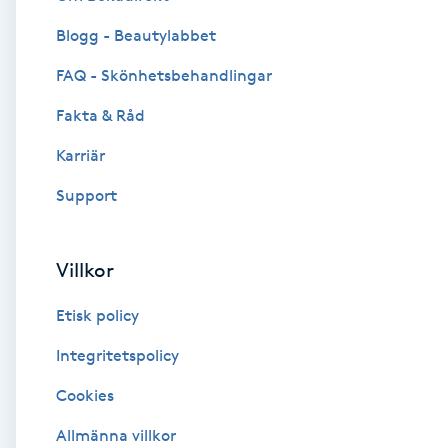
Blogg - Beautylabbet
Brynformning
FAQ - Skönhetsbehandlingar
Brynfärgning
Fakta & Råd
Brynplockning
Karriär
Support
Bröllopsuppsättning
C
Villkor
Celluliter
Etisk policy
Coachning
Integritetspolicy
Cookies
Color correction
Allmänna villkor