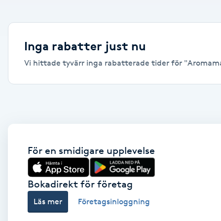
Alternativmedicin
Andningsmassage
Inga rabatter just nu
Vi hittade tyvärr inga rabatterade tider för "Aromamas
Ansiktslyft utan kirurgi
Aromamassage
Ashtanga Yoga
Ayurveda
För en smidigare upplevelse
Ayurvedisk Massage
Bokadirekt för företag
Läs mer
Företagsinloggning
Ansiktsbehandling djuprengörande
B