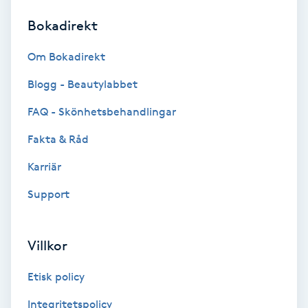
Bokadirekt
Brynformning
Om Bokadirekt
Brynfärgning
Blogg - Beautylabbet
Brynplockning
FAQ - Skönhetsbehandlingar
Fakta & Råd
Bröllopsuppsättning
C
Karriär
Support
Celluliter
Coachning
Villkor
Color correction
Etisk policy
Integritetspolicy