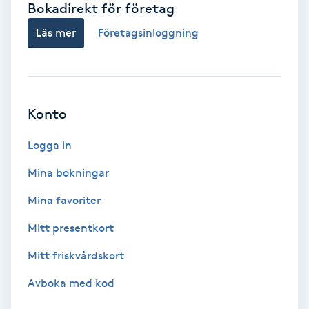
Bokadirekt för företag
Babylights
Läs mer
Företagsinloggning
Balayage
Bambumassage
Konto
Barber
Logga in
Mina bokningar
Barnklippning
Mina favoriter
BIAB
Mitt presentkort
Mitt friskvårdskort
Blowout
Avboka med kod
Bottenfärg