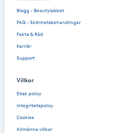
Blogg - Beautylabbet
Brynformning
FAQ - Skönhetsbehandlingar
Brynfärgning
Fakta & Råd
Brynplockning
Karriär
Support
Bröllopsuppsättning
C
Villkor
Celluliter
Etisk policy
Coachning
Integritetspolicy
Cookies
Color correction
Allmänna villkor