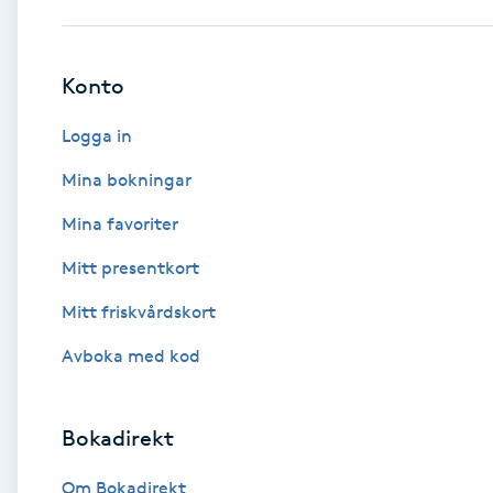
Babylights
Konto
Balayage
Logga in
Bambumassage
Mina bokningar
Mina favoriter
Barber
Mitt presentkort
Barnklippning
Mitt friskvårdskort
BIAB
Avboka med kod
Blowout
Bokadirekt
Bottenfärg
Om Bokadirekt