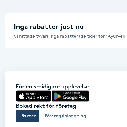
Alternativmedicin
Andningsmassage
Inga rabatter just nu
Vi hittade tyvärr inga rabatterade tider för "Ayurvedi
Ansiktslyft utan kirurgi
Aromamassage
Ashtanga Yoga
Ayurveda
För en smidigare upplevelse
Ayurvedisk Massage
Bokadirekt för företag
Läs mer
Företagsinloggning
Ansiktsbehandling djuprengörande
B