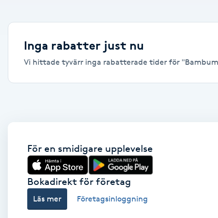
Alternativmedicin
Andningsmassage
Inga rabatter just nu
Vi hittade tyvärr inga rabatterade tider för "Bambumas
Ansiktslyft utan kirurgi
Aromamassage
Ashtanga Yoga
Ayurveda
För en smidigare upplevelse
Ayurvedisk Massage
Bokadirekt för företag
Läs mer
Företagsinloggning
Ansiktsbehandling djuprengörande
B