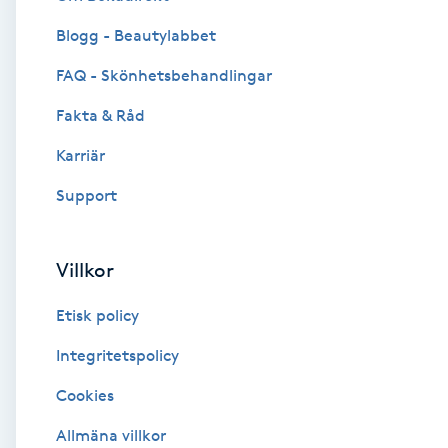
Blogg - Beautylabbet
Brynformning
FAQ - Skönhetsbehandlingar
Brynfärgning
Fakta & Råd
Brynplockning
Karriär
Support
Bröllopsuppsättning
C
Villkor
Celluliter
Etisk policy
Coachning
Integritetspolicy
Cookies
Color correction
Allmäna villkor