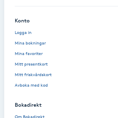
Babylights
Konto
Balayage
Logga in
Bambumassage
Mina bokningar
Mina favoriter
Barber
Mitt presentkort
Barnklippning
Mitt friskvårdskort
BIAB
Avboka med kod
Blowout
Bokadirekt
Bottenfärg
Om Bokadirekt