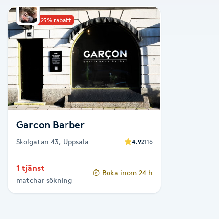
Alternativmedicin
Upp till 25% rabatt
Andningsmassage
Ansiktslyft utan kirurgi
Aromamassage
Ashtanga Yoga
Garcon Barber
Skolgatan 43, Uppsala
4.9
2116
Ayurveda
1 tjänst
Boka inom 24 h
Ayurvedisk Massage
matchar sökning
Ansiktsbehandling djuprengörande
B