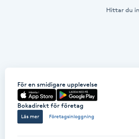
Hittar du i
Babylights
Balayage
Bambumassage
Barber
Barnklippning
För en smidigare upplevelse
BIAB
Bokadirekt för företag
Läs mer
Företagsinloggning
Blowout
Bottenfärg