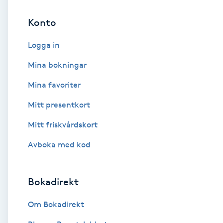
Konto
Brynformning
Logga in
Brynfärgning
Mina bokningar
Brynplockning
Mina favoriter
Mitt presentkort
Bröllopsuppsättning
C
Mitt friskvårdskort
Avboka med kod
Celluliter
Coachning
Bokadirekt
Color correction
Om Bokadirekt