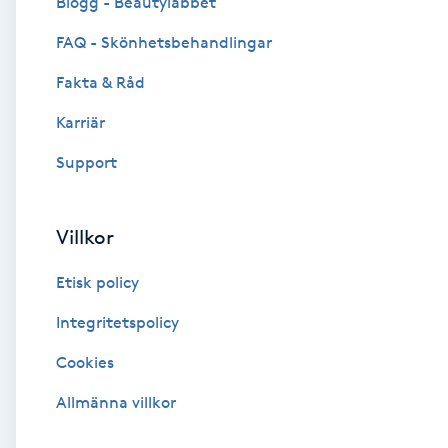
Blogg - Beautylabbet
Cryoterapi
FAQ - Skönhetsbehandlingar
D
Fakta & Råd
Damklippning
Karriär
Dermapen
Support
Diamantslipning
Villkor
E
Etisk policy
Enzympeeling
Integritetspolicy
Extensions
Cookies
Extensions borttagning
Allmänna villkor