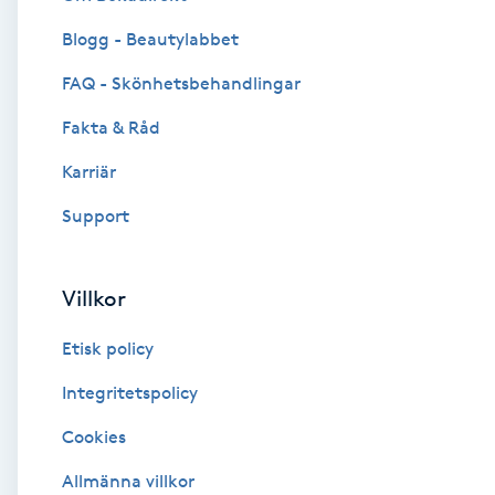
Blogg - Beautylabbet
Brynformning
FAQ - Skönhetsbehandlingar
Brynfärgning
Fakta & Råd
Brynplockning
Karriär
Support
Bröllopsuppsättning
C
Villkor
Celluliter
Etisk policy
Coachning
Integritetspolicy
Cookies
Color correction
Allmänna villkor