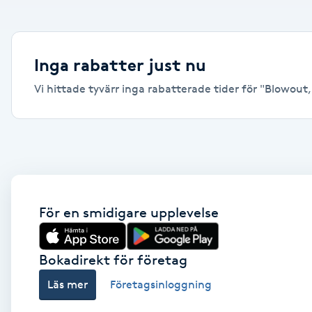
Alternativmedicin
Andningsmassage
Inga rabatter just nu
Vi hittade tyvärr inga rabatterade tider för "Blowout, 
Ansiktslyft utan kirurgi
Aromamassage
Ashtanga Yoga
Ayurveda
För en smidigare upplevelse
Ayurvedisk Massage
Bokadirekt för företag
Läs mer
Företagsinloggning
Ansiktsbehandling djuprengörande
B