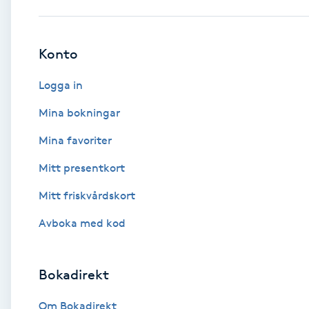
Babylights
Konto
Balayage
Logga in
Bambumassage
Mina bokningar
Mina favoriter
Barber
Mitt presentkort
Barnklippning
Mitt friskvårdskort
BIAB
Avboka med kod
Blowout
Bokadirekt
Bottenfärg
Om Bokadirekt