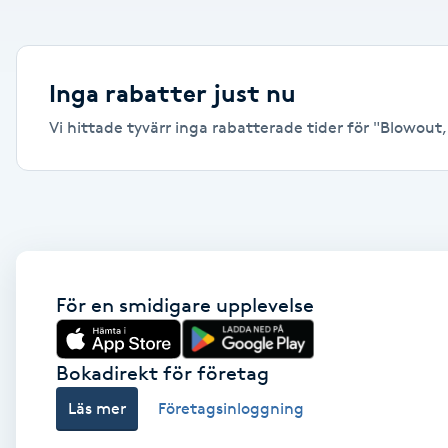
Alternativmedicin
Andningsmassage
Inga rabatter just nu
Vi hittade tyvärr inga rabatterade tider för "Blowout, 
Ansiktslyft utan kirurgi
Aromamassage
Ashtanga Yoga
Ayurveda
För en smidigare upplevelse
Ayurvedisk Massage
Bokadirekt för företag
Läs mer
Företagsinloggning
Ansiktsbehandling djuprengörande
B