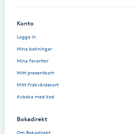
Babylights
Konto
Balayage
Logga in
Bambumassage
Mina bokningar
Mina favoriter
Barber
Mitt presentkort
Barnklippning
Mitt friskvårdskort
BIAB
Avboka med kod
Blowout
Bokadirekt
Bottenfärg
Om Bokadirekt