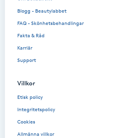
Blogg - Beautylabbet
Brynformning
FAQ - Skönhetsbehandlingar
Brynfärgning
Fakta & Råd
Brynplockning
Karriär
Support
Bröllopsuppsättning
C
Villkor
Celluliter
Etisk policy
Coachning
Integritetspolicy
Cookies
Color correction
Allmänna villkor