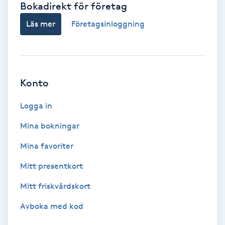
Bokadirekt för företag
Babylights
Läs mer
Företagsinloggning
Balayage
Bambumassage
Konto
Barber
Logga in
Mina bokningar
Barnklippning
Mina favoriter
BIAB
Mitt presentkort
Mitt friskvårdskort
Blowout
Avboka med kod
Bottenfärg