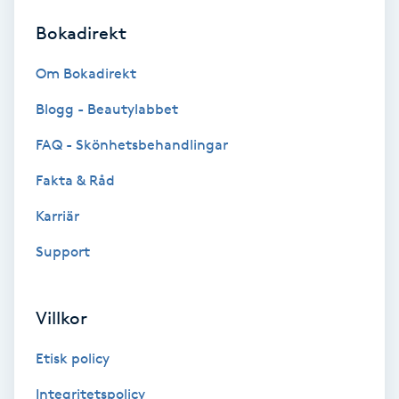
Bokadirekt
Brynformning
Om Bokadirekt
Brynfärgning
Blogg - Beautylabbet
Brynplockning
FAQ - Skönhetsbehandlingar
Fakta & Råd
Bröllopsuppsättning
C
Karriär
Support
Celluliter
Coachning
Villkor
Color correction
Etisk policy
Integritetspolicy