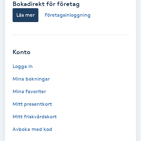
Bokadirekt för företag
Babylights
Läs mer
Företagsinloggning
Balayage
Bambumassage
Konto
Barber
Logga in
Mina bokningar
Barnklippning
Mina favoriter
BIAB
Mitt presentkort
Mitt friskvårdskort
Blowout
Avboka med kod
Bottenfärg