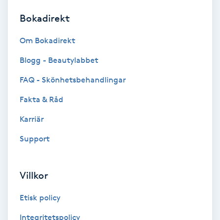
Bokadirekt
Brynformning
Om Bokadirekt
Brynfärgning
Blogg - Beautylabbet
Brynplockning
FAQ - Skönhetsbehandlingar
Fakta & Råd
Bröllopsuppsättning
C
Karriär
Support
Celluliter
Coachning
Villkor
Color correction
Etisk policy
Integritetspolicy