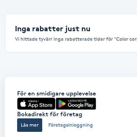
Alternativmedicin
Andningsmassage
Inga rabatter just nu
Vi hittade tyvärr inga rabatterade tider för "Color corr
Ansiktslyft utan kirurgi
Aromamassage
Ashtanga Yoga
Ayurveda
För en smidigare upplevelse
Ayurvedisk Massage
Bokadirekt för företag
Läs mer
Företagsinloggning
Ansiktsbehandling djuprengörande
B