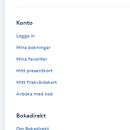
Babylights
Konto
Balayage
Logga in
Bambumassage
Mina bokningar
Mina favoriter
Barber
Mitt presentkort
Barnklippning
Mitt friskvårdskort
BIAB
Avboka med kod
Blowout
Bokadirekt
Bottenfärg
Om Bokadirekt