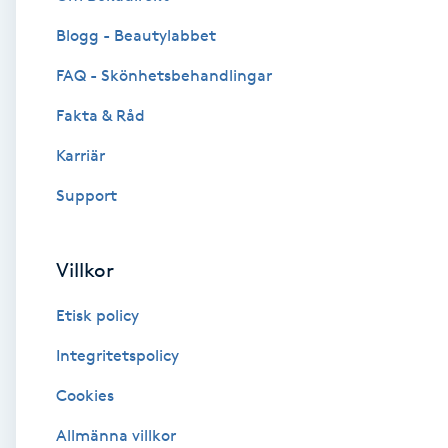
Blogg - Beautylabbet
Brynformning
FAQ - Skönhetsbehandlingar
Brynfärgning
Fakta & Råd
Brynplockning
Karriär
Support
Bröllopsuppsättning
C
Villkor
Celluliter
Etisk policy
Coachning
Integritetspolicy
Cookies
Color correction
Allmänna villkor