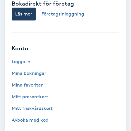
Bokadirekt för företag
Babylights
Läs mer
Företagsinloggning
Balayage
Bambumassage
Konto
Barber
Logga in
Mina bokningar
Barnklippning
Mina favoriter
BIAB
Mitt presentkort
Mitt friskvårdskort
Blowout
Avboka med kod
Bottenfärg