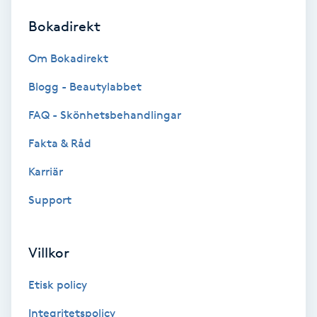
Bokadirekt
Brynformning
Om Bokadirekt
Brynfärgning
Blogg - Beautylabbet
Brynplockning
FAQ - Skönhetsbehandlingar
Fakta & Råd
Bröllopsuppsättning
C
Karriär
Support
Celluliter
Coachning
Villkor
Color correction
Etisk policy
Integritetspolicy