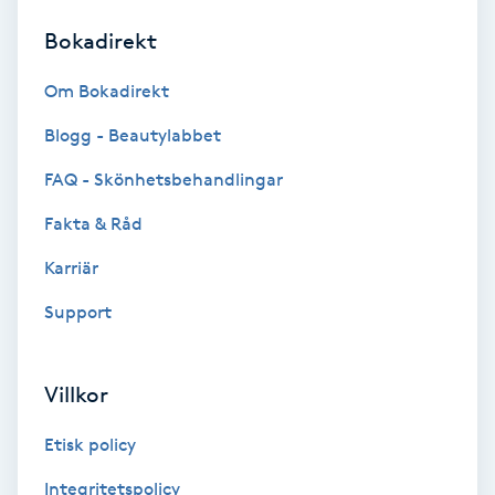
Bokadirekt
Brynformning
Om Bokadirekt
Brynfärgning
Blogg - Beautylabbet
Brynplockning
FAQ - Skönhetsbehandlingar
Fakta & Råd
Bröllopsuppsättning
C
Karriär
Support
Celluliter
Coachning
Villkor
Color correction
Etisk policy
Integritetspolicy