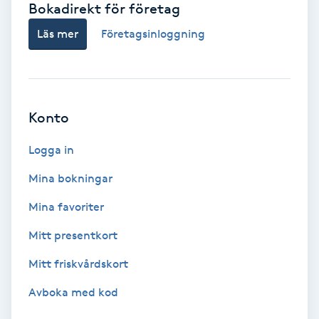
Bokadirekt för företag
Babylights
Läs mer
Företagsinloggning
Balayage
Bambumassage
Konto
Barber
Logga in
Mina bokningar
Barnklippning
Mina favoriter
BIAB
Mitt presentkort
Mitt friskvårdskort
Blowout
Avboka med kod
Bottenfärg