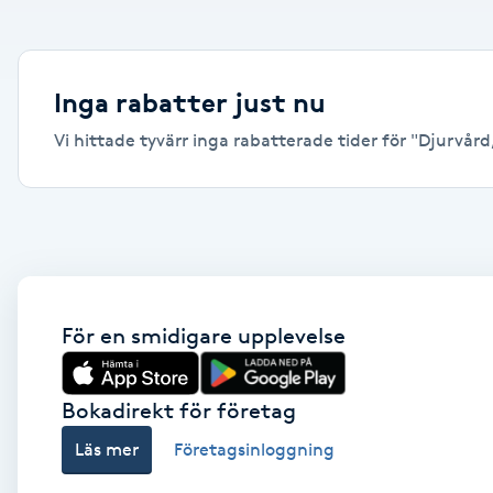
Alternativmedicin
Andningsmassage
Inga rabatter just nu
Vi hittade tyvärr inga rabatterade tider för "Djurvård, 
Ansiktslyft utan kirurgi
Aromamassage
Ashtanga Yoga
Ayurveda
För en smidigare upplevelse
Ayurvedisk Massage
Bokadirekt för företag
Läs mer
Företagsinloggning
Ansiktsbehandling djuprengörande
B