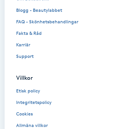
Blogg - Beautylabbet
Brynformning
FAQ - Skönhetsbehandlingar
Brynfärgning
Fakta & Råd
Brynplockning
Karriär
Support
Bröllopsuppsättning
C
Villkor
Celluliter
Etisk policy
Coachning
Integritetspolicy
Cookies
Color correction
Allmäna villkor