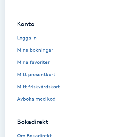
Babylights
Konto
Balayage
Logga in
Bambumassage
Mina bokningar
Mina favoriter
Barber
Mitt presentkort
Barnklippning
Mitt friskvårdskort
BIAB
Avboka med kod
Blowout
Bokadirekt
Bottenfärg
Om Bokadirekt