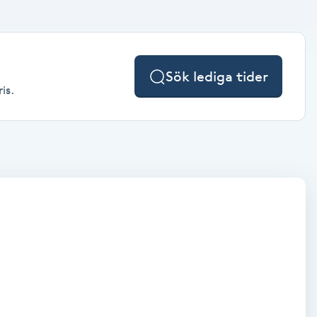
Sök lediga tider
is.