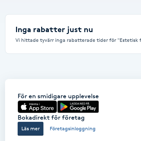
Alternativmedicin
Andningsmassage
Inga rabatter just nu
Vi hittade tyvärr inga rabatterade tider för "Estetisk 
Ansiktslyft utan kirurgi
Aromamassage
Ashtanga Yoga
Ayurveda
För en smidigare upplevelse
Ayurvedisk Massage
Bokadirekt för företag
Läs mer
Företagsinloggning
Ansiktsbehandling djuprengörande
B