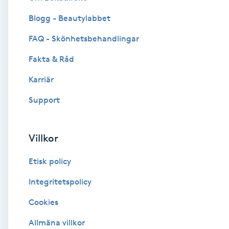
Blogg - Beautylabbet
Brynformning
FAQ - Skönhetsbehandlingar
Brynfärgning
Fakta & Råd
Brynplockning
Karriär
Support
Bröllopsuppsättning
C
Villkor
Celluliter
Etisk policy
Coachning
Integritetspolicy
Cookies
Color correction
Allmäna villkor