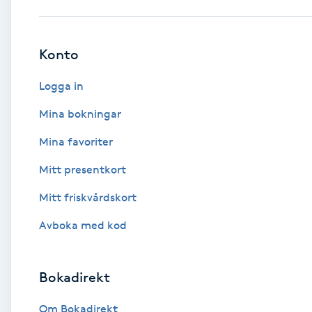
Babylights
Konto
Balayage
Logga in
Bambumassage
Mina bokningar
Mina favoriter
Barber
Mitt presentkort
Barnklippning
Mitt friskvårdskort
BIAB
Avboka med kod
Blowout
Bokadirekt
Bottenfärg
Om Bokadirekt