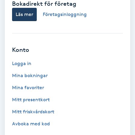
Bokadirekt för företag
Babylights
Läs mer
Företagsinloggning
Balayage
Bambumassage
Konto
Barber
Logga in
Mina bokningar
Barnklippning
Mina favoriter
BIAB
Mitt presentkort
Mitt friskvårdskort
Blowout
Avboka med kod
Bottenfärg