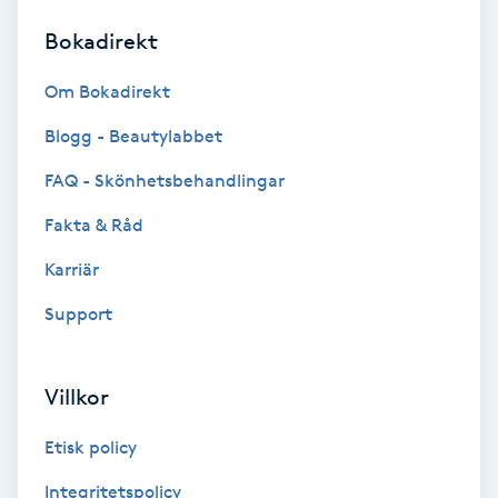
Bokadirekt
Brynformning
Om Bokadirekt
Brynfärgning
Blogg - Beautylabbet
Brynplockning
FAQ - Skönhetsbehandlingar
Fakta & Råd
Bröllopsuppsättning
C
Karriär
Support
Celluliter
Coachning
Villkor
Color correction
Etisk policy
Integritetspolicy