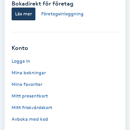
Bokadirekt för företag
Babylights
Läs mer
Företagsinloggning
Balayage
Bambumassage
Konto
Barber
Logga in
Mina bokningar
Barnklippning
Mina favoriter
BIAB
Mitt presentkort
Mitt friskvårdskort
Blowout
Avboka med kod
Bottenfärg