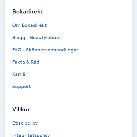
Bokadirekt
Brynformning
Om Bokadirekt
Brynfärgning
Blogg - Beautylabbet
Brynplockning
FAQ - Skönhetsbehandlingar
Fakta & Råd
Bröllopsuppsättning
C
Karriär
Support
Celluliter
Coachning
Villkor
Color correction
Etisk policy
Integritetspolicy