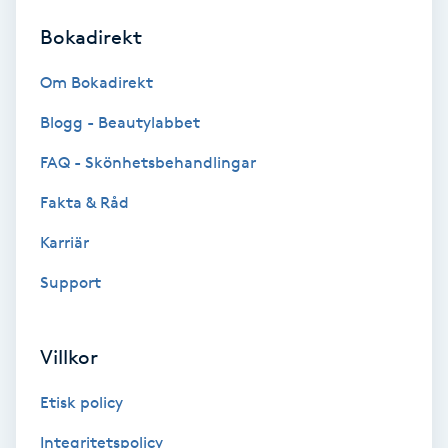
Bokadirekt
Brynformning
Om Bokadirekt
Brynfärgning
Blogg - Beautylabbet
Brynplockning
FAQ - Skönhetsbehandlingar
Fakta & Råd
Bröllopsuppsättning
C
Karriär
Support
Celluliter
Coachning
Villkor
Color correction
Etisk policy
Integritetspolicy