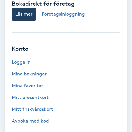
Bokadirekt för företag
Babylights
Läs mer
Företagsinloggning
Balayage
Bambumassage
Konto
Barber
Logga in
Mina bokningar
Barnklippning
Mina favoriter
BIAB
Mitt presentkort
Mitt friskvårdskort
Blowout
Avboka med kod
Bottenfärg