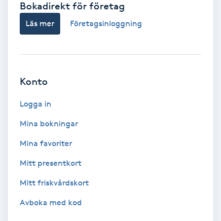
Bokadirekt för företag
Babylights
Läs mer
Företagsinloggning
Balayage
Bambumassage
Konto
Barber
Logga in
Mina bokningar
Barnklippning
Mina favoriter
BIAB
Mitt presentkort
Mitt friskvårdskort
Blowout
Avboka med kod
Bottenfärg