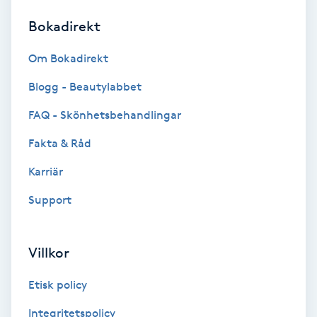
Bokadirekt
Brynformning
Om Bokadirekt
Brynfärgning
Blogg - Beautylabbet
Brynplockning
FAQ - Skönhetsbehandlingar
Fakta & Råd
Bröllopsuppsättning
C
Karriär
Support
Celluliter
Coachning
Villkor
Color correction
Etisk policy
Integritetspolicy