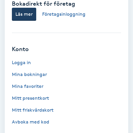
Bokadirekt för företag
Babylights
Läs mer
Företagsinloggning
Balayage
Bambumassage
Konto
Barber
Logga in
Mina bokningar
Barnklippning
Mina favoriter
BIAB
Mitt presentkort
Mitt friskvårdskort
Blowout
Avboka med kod
Bottenfärg