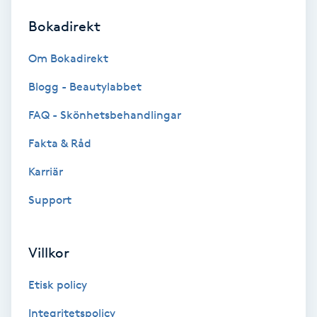
Bokadirekt
Brynformning
Om Bokadirekt
Brynfärgning
Blogg - Beautylabbet
Brynplockning
FAQ - Skönhetsbehandlingar
Fakta & Råd
Bröllopsuppsättning
C
Karriär
Support
Celluliter
Coachning
Villkor
Color correction
Etisk policy
Integritetspolicy