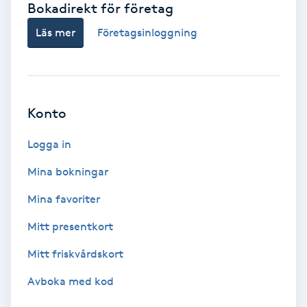
Bokadirekt för företag
Babylights
Läs mer
Företagsinloggning
Balayage
Bambumassage
Konto
Barber
Logga in
Mina bokningar
Barnklippning
Mina favoriter
BIAB
Mitt presentkort
Mitt friskvårdskort
Blowout
Avboka med kod
Bottenfärg