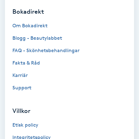
Bokadirekt
Brynformning
Om Bokadirekt
Brynfärgning
Blogg - Beautylabbet
Brynplockning
FAQ - Skönhetsbehandlingar
Fakta & Råd
Bröllopsuppsättning
C
Karriär
Support
Celluliter
Coachning
Villkor
Color correction
Etisk policy
Integritetspolicy