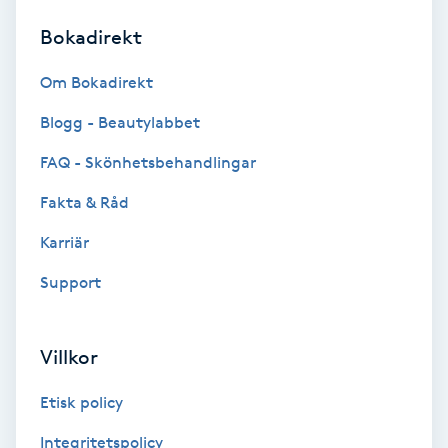
Bokadirekt
Brynformning
Om Bokadirekt
Brynfärgning
Blogg - Beautylabbet
Brynplockning
FAQ - Skönhetsbehandlingar
Fakta & Råd
Bröllopsuppsättning
C
Karriär
Support
Celluliter
Coachning
Villkor
Color correction
Etisk policy
Integritetspolicy