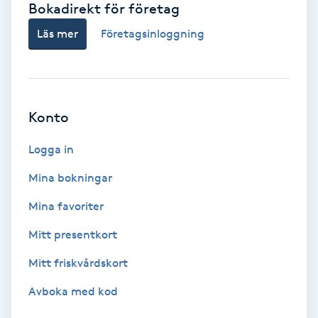
Bokadirekt för företag
Babylights
Läs mer
Företagsinloggning
Balayage
Bambumassage
Konto
Barber
Logga in
Mina bokningar
Barnklippning
Mina favoriter
BIAB
Mitt presentkort
Mitt friskvårdskort
Blowout
Avboka med kod
Bottenfärg