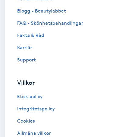
Blogg - Beautylabbet
Brynformning
FAQ - Skönhetsbehandlingar
Brynfärgning
Fakta & Råd
Brynplockning
Karriär
Support
Bröllopsuppsättning
C
Villkor
Celluliter
Etisk policy
Coachning
Integritetspolicy
Cookies
Color correction
Allmäna villkor