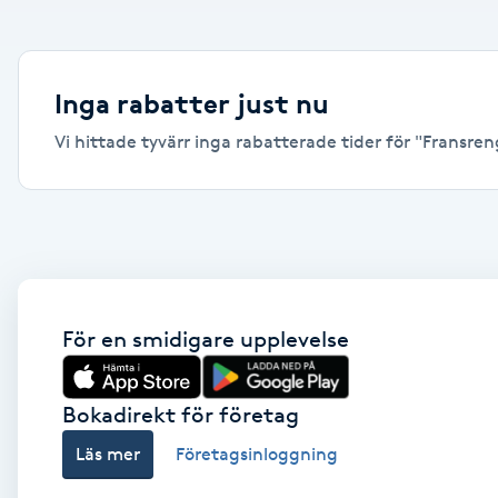
Alternativmedicin
Andningsmassage
Inga rabatter just nu
Vi hittade tyvärr inga rabatterade tider för "Fransreng
Ansiktslyft utan kirurgi
Aromamassage
Ashtanga Yoga
Ayurveda
För en smidigare upplevelse
Ayurvedisk Massage
Bokadirekt för företag
Läs mer
Företagsinloggning
Ansiktsbehandling djuprengörande
B