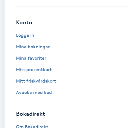
Babylights
Konto
Balayage
Logga in
Bambumassage
Mina bokningar
Mina favoriter
Barber
Mitt presentkort
Barnklippning
Mitt friskvårdskort
BIAB
Avboka med kod
Blowout
Bokadirekt
Bottenfärg
Om Bokadirekt