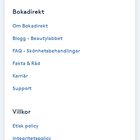
Bokadirekt
Brynformning
Om Bokadirekt
Brynfärgning
Blogg - Beautylabbet
Brynplockning
FAQ - Skönhetsbehandlingar
Fakta & Råd
Bröllopsuppsättning
C
Karriär
Support
Celluliter
Coachning
Villkor
Color correction
Etisk policy
Integritetspolicy