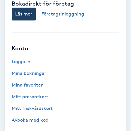
Bokadirekt för företag
Babylights
Läs mer
Företagsinloggning
Balayage
Bambumassage
Konto
Barber
Logga in
Mina bokningar
Barnklippning
Mina favoriter
BIAB
Mitt presentkort
Mitt friskvårdskort
Blowout
Avboka med kod
Bottenfärg