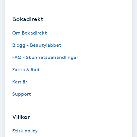
Brynformning
Bokadirekt
Brynfärgning
Om Bokadirekt
Brynplockning
Blogg - Beautylabbet
FAQ - Skönhetsbehandlingar
Bröllopsuppsättning
Fakta & Råd
C
Karriär
Celluliter
Support
Coachning
Villkor
Color correction
Etisk policy