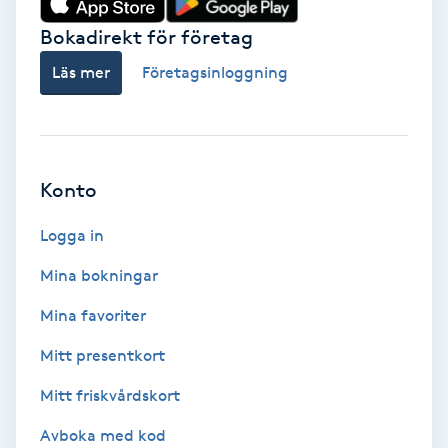
Bokadirekt för företag
Babylights
Läs mer
Företagsinloggning
Balayage
Bambumassage
Konto
Barber
Logga in
Barnklippning
Mina bokningar
BIAB
Mina favoriter
Mitt presentkort
Blowout
Mitt friskvårdskort
Bottenfärg
Avboka med kod