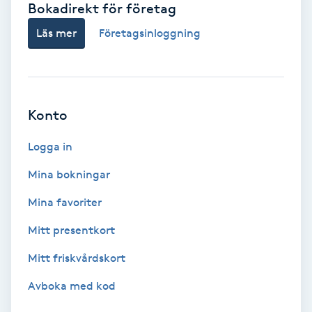
Bokadirekt för företag
Babylights
Läs mer
Företagsinloggning
Balayage
Bambumassage
Konto
Barber
Logga in
Mina bokningar
Barnklippning
Mina favoriter
BIAB
Mitt presentkort
Mitt friskvårdskort
Blowout
Avboka med kod
Bottenfärg