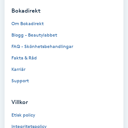
Bokadirekt
Brynformning
Om Bokadirekt
Brynfärgning
Blogg - Beautylabbet
Brynplockning
FAQ - Skönhetsbehandlingar
Fakta & Råd
Bröllopsuppsättning
C
Karriär
Support
Celluliter
Coachning
Villkor
Color correction
Etisk policy
Integritetspolicy