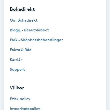
Bokadirekt
Brynformning
Om Bokadirekt
Brynfärgning
Blogg - Beautylabbet
Brynplockning
FAQ - Skönhetsbehandlingar
Fakta & Råd
Bröllopsuppsättning
C
Karriär
Support
Celluliter
Coachning
Villkor
Color correction
Etisk policy
Integritetspolicy