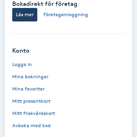
Bokadirekt för företag
Babylights
Läs mer
Företagsinloggning
Balayage
Bambumassage
Konto
Barber
Logga in
Mina bokningar
Barnklippning
Mina favoriter
BIAB
Mitt presentkort
Mitt friskvårdskort
Blowout
Avboka med kod
Bottenfärg