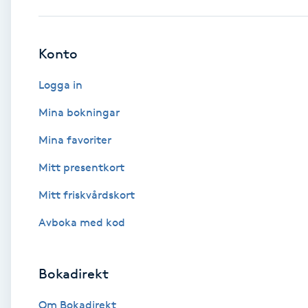
Babylights
Konto
Balayage
Logga in
Bambumassage
Mina bokningar
Mina favoriter
Barber
Mitt presentkort
Barnklippning
Mitt friskvårdskort
BIAB
Avboka med kod
Blowout
Bokadirekt
Bottenfärg
Om Bokadirekt