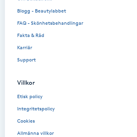
Blogg - Beautylabbet
Brynformning
FAQ - Skönhetsbehandlingar
Brynfärgning
Fakta & Råd
Brynplockning
Karriär
Support
Bröllopsuppsättning
C
Villkor
Celluliter
Etisk policy
Coachning
Integritetspolicy
Cookies
Color correction
Allmänna villkor