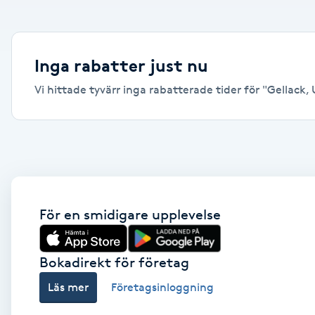
Alternativmedicin
Andningsmassage
Inga rabatter just nu
Vi hittade tyvärr inga rabatterade tider för "Gellack, U
Ansiktslyft utan kirurgi
Aromamassage
Ashtanga Yoga
Ayurveda
För en smidigare upplevelse
Ayurvedisk Massage
Bokadirekt för företag
Läs mer
Företagsinloggning
Ansiktsbehandling djuprengörande
B