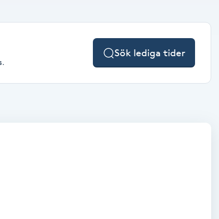
Sök lediga tider
s.